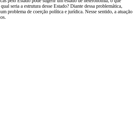
icas pelo Estado pode sugerir um estado de heteronomia, o que
 qual seria a estrutura desse Estado? Diante dessa problemática,
 um problema de coerção política e jurídica. Nesse sentido, a atuação
os.