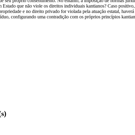
e seu próprio consentimento. No entanto, a imposição de normas juríd
um Estado que não viole os direitos individuais kantianos? Caso positivo,
ropriedade e no direito privado for violada pela atuação estatal, haverá
víduo, configurando uma contradição com os próprios princípios kantian
(s)