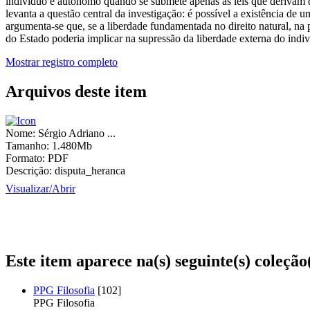
indivíduo é autônomo quando se submete apenas às leis que derivam d
levanta a questão central da investigação: é possível a existência de 
argumenta-se que, se a liberdade fundamentada no direito natural, na p
do Estado poderia implicar na supressão da liberdade externa do indi
Mostrar registro completo
Arquivos deste item
Nome:
Sérgio Adriano ...
Tamanho:
1.480Mb
Formato:
PDF
Descrição:
disputa_heranca
Visualizar/
Abrir
Este item aparece na(s) seguinte(s) coleção
PPG Filosofia
[102]
PPG Filosofia