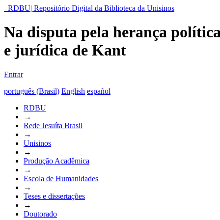
RDBU| Repositório Digital da Biblioteca da Unisinos
Na disputa pela herança política 
e jurídica de Kant
Entrar
português (Brasil)
English
español
RDBU
→
Rede Jesuíta Brasil
→
Unisinos
→
Produção Acadêmica
→
Escola de Humanidades
→
Teses e dissertações
→
Doutorado