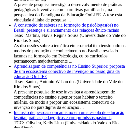
A presente pesquisa investiga o desenvolvimento de práticas
pedagógicas inventivas com narrativas gamificadas, na
perspectiva do Paradigma da Educação OnLIFE. A tese está
vinculada à linha de pesquisa ...
A construção de saberes na formação de psicólogas(os) no
Brasil: presença e silenciamento das relações étnico-raciais
Tese
:
Martins, Flavia Regina Sousa
(
Universidade do Vale do
Rio dos Sinos
)
As discussões sobre a temática étnico-racial têm tensionado os
modos de produção de conhecimento no Brasil e revelado
lacunas na formação em Psicologia, cujos currículos
permanecem majoritariamente ...
Aprendizagem de competências no Ensino Superior: proposta
de um ecossistema conectivo de invenção no paradigma da
educação OnLIFE
Tese
:
Santos, Antonio Wilson dos
(
Universidade do Vale do
Rio dos Sinos
)
A presente pesquisa de tese investiga a aprendizagem de
competências no ensino superior para habitar o terceiro
milênio, de modo a propor um ecossistema conectivo de
invenção no paradigma da educação ...
Inclusão de pessoas com autismo em uma escola de educação
jesuíta: práticas pedagógicas e compromissos pastorais
TCC
:
Oliveira, Kelly Lima
(
Universidade do Vale do Rio
dos Sinos
)