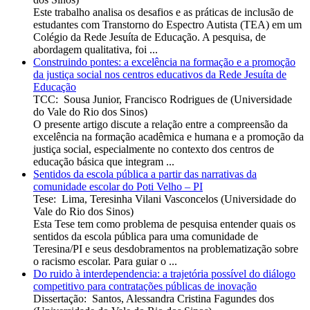
Este trabalho analisa os desafios e as práticas de inclusão de
estudantes com Transtorno do Espectro Autista (TEA) em um
Colégio da Rede Jesuíta de Educação. A pesquisa, de
abordagem qualitativa, foi ...
Construindo pontes: a excelência na formação e a promoção
da justiça social nos centros educativos da Rede Jesuíta de
Educação
TCC
:
Sousa Junior, Francisco Rodrigues de
(
Universidade
do Vale do Rio dos Sinos
)
O presente artigo discute a relação entre a compreensão da
excelência na formação acadêmica e humana e a promoção da
justiça social, especialmente no contexto dos centros de
educação básica que integram ...
Sentidos da escola pública a partir das narrativas da
comunidade escolar do Poti Velho – PI
Tese
:
Lima, Teresinha Vilani Vasconcelos
(
Universidade do
Vale do Rio dos Sinos
)
Esta Tese tem como problema de pesquisa entender quais os
sentidos da escola pública para uma comunidade de
Teresina/PI e seus desdobramentos na problematização sobre
o racismo escolar. Para guiar o ...
Do ruido à interdependencia: a trajetória possível do diálogo
competitivo para contratações públicas de inovação
Dissertação
:
Santos, Alessandra Cristina Fagundes dos