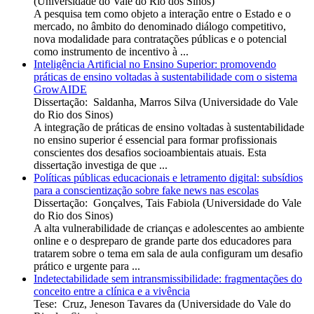
(
Universidade do Vale do Rio dos Sinos
)
A pesquisa tem como objeto a interação entre o Estado e o
mercado, no âmbito do denominado diálogo competitivo,
nova modalidade para contratações públicas e o potencial
como instrumento de incentivo à ...
Inteligência Artificial no Ensino Superior: promovendo
práticas de ensino voltadas à sustentabilidade com o sistema
GrowAIDE
Dissertação
:
Saldanha, Marros Silva
(
Universidade do Vale
do Rio dos Sinos
)
A integração de práticas de ensino voltadas à sustentabilidade
no ensino superior é essencial para formar profissionais
conscientes dos desafios socioambientais atuais. Esta
dissertação investiga de que ...
Políticas públicas educacionais e letramento digital: subsídios
para a conscientização sobre fake news nas escolas
Dissertação
:
Gonçalves, Tais Fabiola
(
Universidade do Vale
do Rio dos Sinos
)
A alta vulnerabilidade de crianças e adolescentes ao ambiente
online e o despreparo de grande parte dos educadores para
tratarem sobre o tema em sala de aula configuram um desafio
prático e urgente para ...
Indetectabilidade sem intransmissibilidade: fragmentações do
conceito entre a clínica e a vivência
Tese
:
Cruz, Jeneson Tavares da
(
Universidade do Vale do