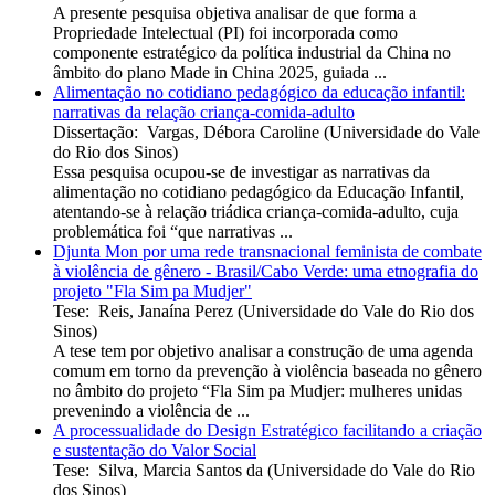
A presente pesquisa objetiva analisar de que forma a
Propriedade Intelectual (PI) foi incorporada como
componente estratégico da política industrial da China no
âmbito do plano Made in China 2025, guiada ...
Alimentação no cotidiano pedagógico da educação infantil:
narrativas da relação criança-comida-adulto
Dissertação
:
Vargas, Débora Caroline
(
Universidade do Vale
do Rio dos Sinos
)
Essa pesquisa ocupou-se de investigar as narrativas da
alimentação no cotidiano pedagógico da Educação Infantil,
atentando-se à relação triádica criança-comida-adulto, cuja
problemática foi “que narrativas ...
Djunta Mon por uma rede transnacional feminista de combate
à violência de gênero - Brasil/Cabo Verde: uma etnografia do
projeto "Fla Sim pa Mudjer"
Tese
:
Reis, Janaína Perez
(
Universidade do Vale do Rio dos
Sinos
)
A tese tem por objetivo analisar a construção de uma agenda
comum em torno da prevenção à violência baseada no gênero
no âmbito do projeto “Fla Sim pa Mudjer: mulheres unidas
prevenindo a violência de ...
A processualidade do Design Estratégico facilitando a criação
e sustentação do Valor Social
Tese
:
Silva, Marcia Santos da
(
Universidade do Vale do Rio
dos Sinos
)