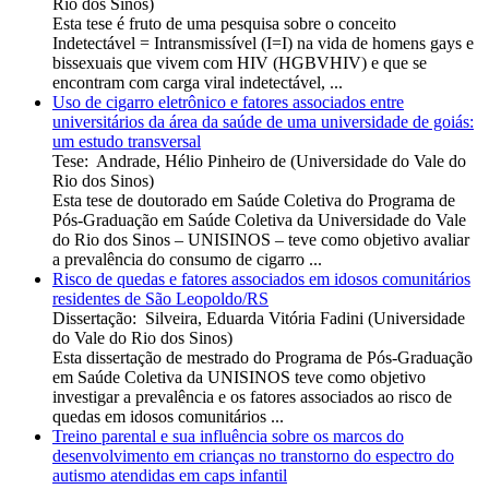
Rio dos Sinos
)
Esta tese é fruto de uma pesquisa sobre o conceito
Indetectável = Intransmissível (I=I) na vida de homens gays e
bissexuais que vivem com HIV (HGBVHIV) e que se
encontram com carga viral indetectável, ...
Uso de cigarro eletrônico e fatores associados entre
universitários da área da saúde de uma universidade de goiás:
um estudo transversal
Tese
:
Andrade, Hélio Pinheiro de
(
Universidade do Vale do
Rio dos Sinos
)
Esta tese de doutorado em Saúde Coletiva do Programa de
Pós-Graduação em Saúde Coletiva da Universidade do Vale
do Rio dos Sinos – UNISINOS – teve como objetivo avaliar
a prevalência do consumo de cigarro ...
Risco de quedas e fatores associados em idosos comunitários
residentes de São Leopoldo/RS
Dissertação
:
Silveira, Eduarda Vitória Fadini
(
Universidade
do Vale do Rio dos Sinos
)
Esta dissertação de mestrado do Programa de Pós-Graduação
em Saúde Coletiva da UNISINOS teve como objetivo
investigar a prevalência e os fatores associados ao risco de
quedas em idosos comunitários ...
Treino parental e sua influência sobre os marcos do
desenvolvimento em crianças no transtorno do espectro do
autismo atendidas em caps infantil