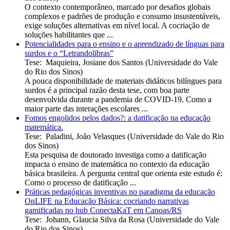
O contexto contemporâneo, marcado por desafios globais
complexos e padrões de produção e consumo insustentáveis,
exige soluções alternativas em nível local. A cocriação de
soluções habilitantes que ...
Potencialidades para o ensino e o aprendizado de línguas para
surdos e o “Letrandolibras”
Tese
:
Maquieira, Josiane dos Santos
(
Universidade do Vale
do Rio dos Sinos
)
A pouca disponibilidade de materiais didáticos bilíngues para
surdos é a principal razão desta tese, com boa parte
desenvolvida durante a pandemia de COVID-19. Como a
maior parte das interações escolares ...
Fomos engolidos pelos dados?: a datificação na educação
matemática.
Tese
:
Paladini, João Velasques
(
Universidade do Vale do Rio
dos Sinos
)
Esta pesquisa de doutorado investiga como a datificação
impacta o ensino de matemática no contexto da educação
básica brasileira. A pergunta central que orienta este estudo é:
Como o processo de datificação ...
Práticas pedagógicas inventivas no paradigma da educação
OnLIFE na Educação Básica: cocriando narrativas
gamificadas no hub ConectaKaT em Canoas/RS
Tese
:
Johann, Glaucia Silva da Rosa
(
Universidade do Vale
do Rio dos Sinos
)