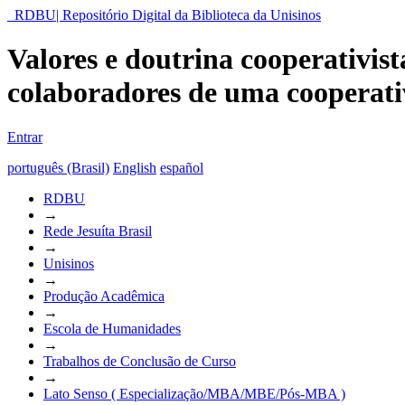
RDBU| Repositório Digital da Biblioteca da Unisinos
Valores e doutrina cooperativis
colaboradores de uma cooperativ
Entrar
português (Brasil)
English
español
RDBU
→
Rede Jesuíta Brasil
→
Unisinos
→
Produção Acadêmica
→
Escola de Humanidades
→
Trabalhos de Conclusão de Curso
→
Lato Senso ( Especialização/MBA/MBE/Pós-MBA )