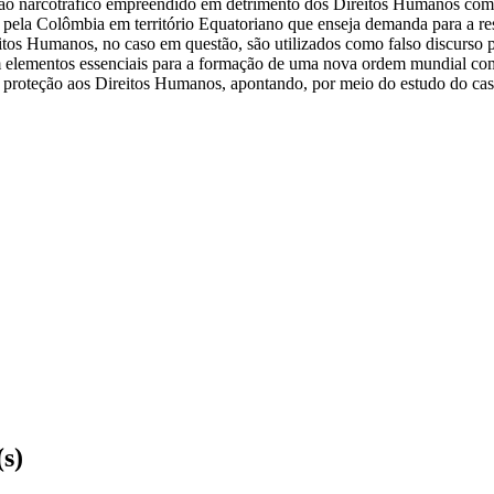
 ao narcotráfico empreendido em detrimento dos Direitos Humanos como j
os pela Colômbia em território Equatoriano que enseja demanda para a re
tos Humanos, no caso em questão, são utilizados como falso discurso p
m elementos essenciais para a formação de uma nova ordem mundial co
 proteção aos Direitos Humanos, apontando, por meio do estudo do caso p
(s)