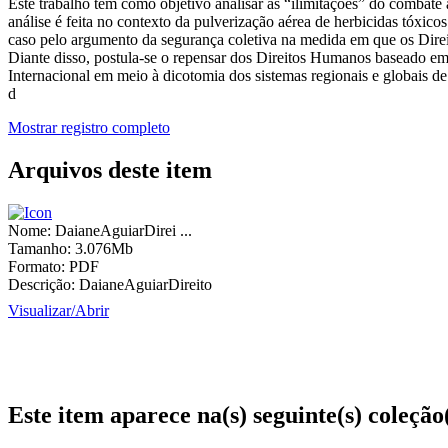
Este trabalho tem como objetivo analisar as “ilimitações” do combate
análise é feita no contexto da pulverização aérea de herbicidas tóxic
caso pelo argumento da segurança coletiva na medida em que os Direi
Diante disso, postula-se o repensar dos Direitos Humanos baseado e
Internacional em meio à dicotomia dos sistemas regionais e globais de
d
Mostrar registro completo
Arquivos deste item
Nome:
DaianeAguiarDirei ...
Tamanho:
3.076Mb
Formato:
PDF
Descrição:
DaianeAguiarDireito
Visualizar/
Abrir
Este item aparece na(s) seguinte(s) coleção