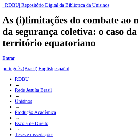
RDBU| Repositório Digital da Biblioteca da Unisinos
As (i)limitações do combate ao n
da segurança coletiva: o caso d
território equatoriano
Entrar
português (Brasil)
English
español
RDBU
→
Rede Jesuíta Brasil
→
Unisinos
→
Produção Acadêmica
→
Escola de Direito
→
Teses e dissertações