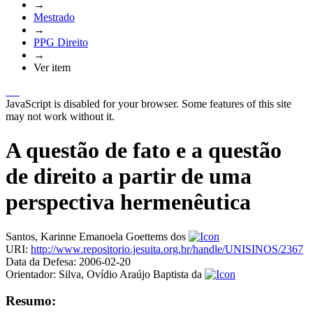
→
Mestrado
→
PPG Direito
→
Ver item
JavaScript is disabled for your browser. Some features of this site
may not work without it.
A questão de fato e a questão
de direito a partir de uma
perspectiva hermenêutica
Santos, Karinne Emanoela Goettems dos
URI:
http://www.repositorio.jesuita.org.br/handle/UNISINOS/2367
Data da Defesa:
2006-02-20
Orientador:
Silva, Ovídio Araújo Baptista da
Resumo: