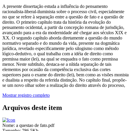
A presente dissertação estuda a influência do pensamento
racionalista-liberal-iluminista sobre o processo civil, especialmente
no que se refere à separação entre a questão de fato e a questão de
direito. O primeiro capítulo trata da história da evolução do
pensamento ocidental, a partir da concepção romana de jurisdição,
avançando para a era da modernidade até chegar aos séculos XIX e
XX. O segundo capítulo aborda diretamente a questão do mundo
normativo separado e do mundo da vida, presente na dogmática
jurídica, revelado especificamente pelo silogismo como método
lógico-dedutivo, o qual trabalha com a idéia de direito como
premissa maior (lei), na qual se enquadra o fato como premissa
menor. Neste subtítulo, destaca-se a nítida separação de tais
elementos por ocasião da competência exclusiva das cortes
superiores para o exame do direito (lei), bem como as visões monista
e dualista a respeito da referida distinção. No capítulo final, propõe-
se um novo olhar sobre a realização do direito através do processo,
Mostrar registro completo
Arquivos deste item
Nome:
a questao de fato.pdf
Tamanho:
786.5Kb