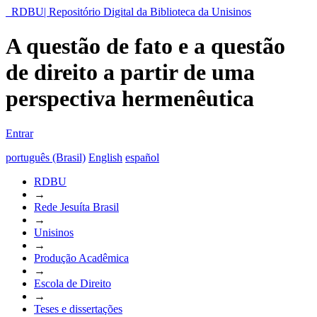
RDBU| Repositório Digital da Biblioteca da Unisinos
A questão de fato e a questão
de direito a partir de uma
perspectiva hermenêutica
Entrar
português (Brasil)
English
español
RDBU
→
Rede Jesuíta Brasil
→
Unisinos
→
Produção Acadêmica
→
Escola de Direito
→
Teses e dissertações