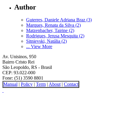
Author
Guterres, Daniele Adriana Braz (3)
Marques, Renata da Silva (2)
Matzenbacher, Tairine (2)
Rodrigues, Jerusa Mesquita (2)
Sitnievski, Natália (2)
... View More
Av. Unisinos, 950
Bairro Cristo Rei
São Leopoldo, RS - Brasil
CEP: 93.022-000
Fone: (51) 3590 8801
Manual
|
Policy
|
Term
|
About
|
Contact