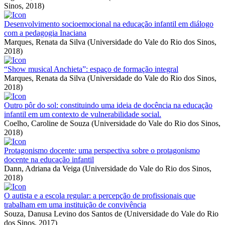
Sinos
,
2018
)
Desenvolvimento socioemocional na educação infantil em diálogo
com a pedagogia Inaciana
Marques, Renata da Silva
(
Universidade do Vale do Rio dos Sinos
,
2018
)
“Show musical Anchieta”: espaço de formação integral
Marques, Renata da Silva
(
Universidade do Vale do Rio dos Sinos
,
2018
)
Outro pôr do sol: constituindo uma ideia de docência na educação
infantil em um contexto de vulnerabilidade social.
Coelho, Caroline de Souza
(
Universidade do Vale do Rio dos Sinos
,
2018
)
Protagonismo docente: uma perspectiva sobre o protagonismo
docente na educação infantil
Dann, Adriana da Veiga
(
Universidade do Vale do Rio dos Sinos
,
2018
)
O autista e a escola regular: a percepção de profissionais que
trabalham em uma instituição de convivência
Souza, Danusa Levino dos Santos de
(
Universidade do Vale do Rio
dos Sinos
,
2017
)