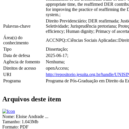
appropriate time, the reaffirmed DER contribute
for improving the practice of reaffirming the 
system.;
Direito Previdenciário; DER reafirmada; Justi
Palavras-chave
Seletividade; Jurisprudência pretoriana; Prote
efficiency; Human dignity; Primacy of ascertai
Área(s) do
ACCNPQ::Ciências Sociais Aplicadas::Direit
conhecimento
Tipo
Dissertação;
Data de defesa
2025-06-17;
Agência de fomento
Nenhuma;
Direitos de acesso
openAccess;
URI
http://repositorio.jesuita.org.br/handle/UNI
Programa
Programa de Pós-Graduação em Direito da E
Arquivos deste item
Nome:
Eloise Andrade ...
Tamanho:
1.043Mb
Formato:
PDF