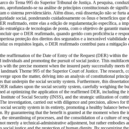
marco do Tema 995 do Superior Tribunal de Justiça. A pesquisa, conduz
to, aprofundando-se na análise de princípios constitucionais de signif
ntam o sistema previdenciário. Além disso, está dissertação não se furta 
eguridade social, ponderando cuidadosamente os ônus e benefícios que
ER reafirmado, entre elas a edição de regulamentação específica, a imp
o estratégica de tecnologias de ponta, com o objetivo de garantir maior
concluir que o DER reafirmado, quando gerido com proficiência e respons
periosa proteção dos direitos dos segurados e a inexorável viabilidade
az os requisitos legais, o DER reafirmado contribui para a mitigação de
of the reaffirmation of the Date of Entry of the Request (DER) within th
ed individuals and promoting the pursuit of social justice. This multifac
s with the precise moment when the insured party successfully meets the
 landmark Theme 995 of the Superior Court of Justice. The research, co
verge upon the matter, delving into an analysis of constitutional princi
ars that underpin the social security system. Furthermore, this dissertat
 DER radiates upon the social security system, carefully weighing the bu
ed at optimizing the application of the reaffirmed DER, including the is
 Institute of Social Security (INSS), and the strategic utilization of cutt
. The investigation, carried out with diligence and precision, allows f
 social security system in its entirety, promoting a healthy balance betw
m. By guaranteeing that the benefit is granted at the moment when the ins
 the streamlining of processes, and the consolidation of a culture of respe
s not merely a technical-administrative adjustment, but rather embodies a
ocial justice and the protection of human dignity. By recognizing the ri