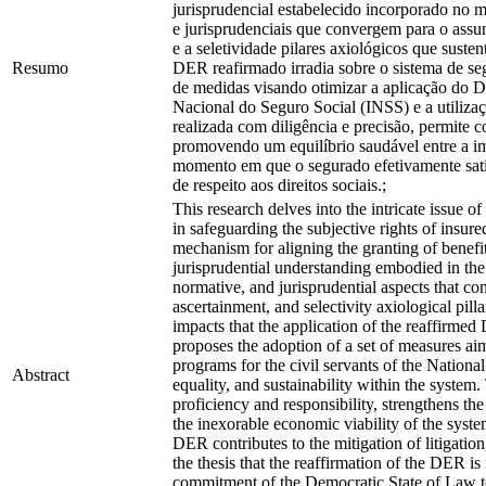
jurisprudencial estabelecido incorporado no 
e jurisprudenciais que convergem para o assun
e a seletividade pilares axiológicos que suste
Resumo
DER reafirmado irradia sobre o sistema de s
de medidas visando otimizar a aplicação do D
Nacional do Seguro Social (INSS) e a utilizaçã
realizada com diligência e precisão, permite 
promovendo um equilíbrio saudável entre a im
momento em que o segurado efetivamente satisf
de respeito aos direitos sociais.;
This research delves into the intricate issue 
in safeguarding the subjective rights of insur
mechanism for aligning the granting of benefit
jurisprudential understanding embodied in the
normative, and jurisprudential aspects that con
ascertainment, and selectivity axiological pill
impacts that the application of the reaffirmed
proposes the adoption of a set of measures aim
programs for the civil servants of the National
Abstract
equality, and sustainability within the system
proficiency and responsibility, strengthens the
the inexorable economic viability of the syste
DER contributes to the mitigation of litigation,
the thesis that the reaffirmation of the DER i
commitment of the Democratic State of Law to s