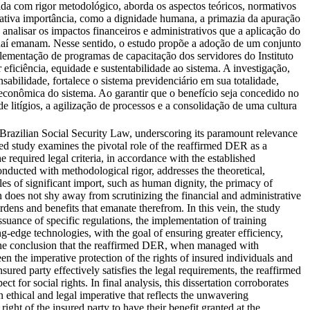
ida com rigor metodológico, aborda os aspectos teóricos, normativos
icativa importância, como a dignidade humana, a primazia da apuração
a analisar os impactos financeiros e administrativos que a aplicação do
 daí emanam. Nesse sentido, o estudo propõe a adoção de um conjunto
lementação de programas de capacitação dos servidores do Instituto
 eficiência, equidade e sustentabilidade ao sistema. A investigação,
abilidade, fortalece o sistema previdenciário em sua totalidade,
 econômica do sistema. Ao garantir que o benefício seja concedido no
 litígios, a agilização de processos e a consolidação de uma cultura
e Brazilian Social Security Law, underscoring its paramount relevance
eted study examines the pivotal role of the reaffirmed DER as a
 required legal criteria, in accordance with the established
nducted with methodological rigor, addresses the theoretical,
ples of significant import, such as human dignity, the primacy of
ion does not shy away from scrutinizing the financial and administrative
rdens and benefits that emanate therefrom. In this vein, the study
suance of specific regulations, the implementation of training
ing-edge technologies, with the goal of ensuring greater efficiency,
or the conclusion that the reaffirmed DER, when managed with
een the imperative protection of the rights of insured individuals and
ured party effectively satisfies the legal requirements, the reaffirmed
ct for social rights. In final analysis, this dissertation corroborates
n ethical and legal imperative that reflects the unwavering
ght of the insured party to have their benefit granted at the