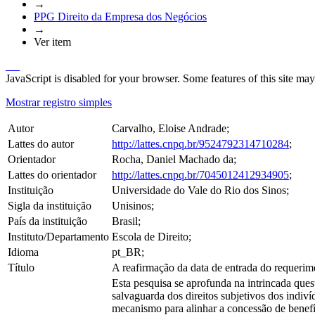
→
PPG Direito da Empresa dos Negócios
→
Ver item
JavaScript is disabled for your browser. Some features of this site may
Mostrar registro simples
Autor
Carvalho, Eloise Andrade;
Lattes do autor
http://lattes.cnpq.br/9524792314710284
;
Orientador
Rocha, Daniel Machado da;
Lattes do orientador
http://lattes.cnpq.br/7045012412934905
;
Instituição
Universidade do Vale do Rio dos Sinos;
Sigla da instituição
Unisinos;
País da instituição
Brasil;
Instituto/Departamento
Escola de Direito;
Idioma
pt_BR;
Título
A reafirmação da data de entrada do requerime
Esta pesquisa se aprofunda na intrincada ques
salvaguarda dos direitos subjetivos dos indi
mecanismo para alinhar a concessão de benef