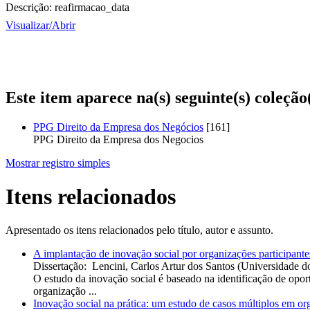
Descrição:
reafirmacao_data
Visualizar/
Abrir
Este item aparece na(s) seguinte(s) coleção
PPG Direito da Empresa dos Negócios
[161]
PPG Direito da Empresa dos Negocios
Mostrar registro simples
Itens relacionados
Apresentado os itens relacionados pelo título, autor e assunto.
A implantação de inovação social por organizações participant
Dissertação
:
Lencini, Carlos Artur dos Santos
(
Universidade d
O estudo da inovação social é baseado na identificação de opor
organização ...
Inovação social na prática: um estudo de casos múltiplos em or