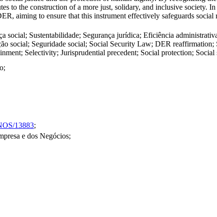
s to the construction of a more just, solidary, and inclusive society. In
DER, aiming to ensure that this instrument effectively safeguards social 
ça social; Sustentabilidade; Segurança jurídica; Eficiência administra
ção social; Seguridade social; Social Security Law; DER reaffirmation; So
nment; Selectivity; Jurisprudential precedent; Social protection; Social 
o;
SINOS/13883
;
mpresa e dos Negócios;