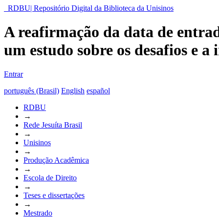
RDBU| Repositório Digital da Biblioteca da Unisinos
A reafirmação da data de entrad
um estudo sobre os desafios e a 
Entrar
português (Brasil)
English
español
RDBU
→
Rede Jesuíta Brasil
→
Unisinos
→
Produção Acadêmica
→
Escola de Direito
→
Teses e dissertações
→
Mestrado