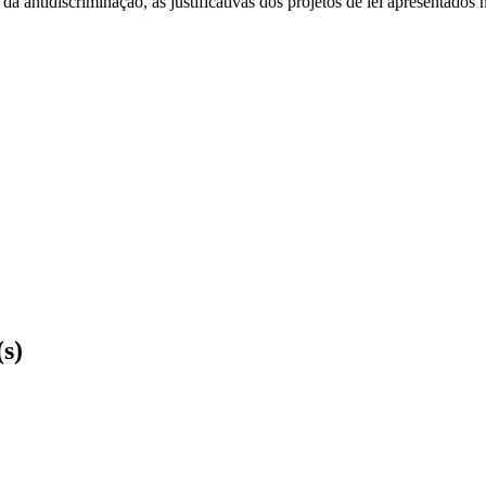
da antidiscriminação, as justificativas dos projetos de lei apresentados
(s)