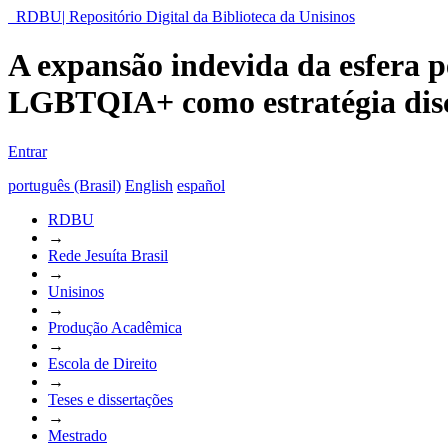
RDBU| Repositório Digital da Biblioteca da Unisinos
A expansão indevida da esfera pe
LGBTQIA+ como estratégia disc
Entrar
português (Brasil)
English
español
RDBU
→
Rede Jesuíta Brasil
→
Unisinos
→
Produção Acadêmica
→
Escola de Direito
→
Teses e dissertações
→
Mestrado