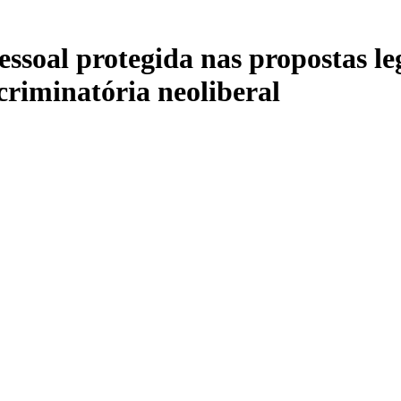
ssoal protegida nas propostas legi
riminatória neoliberal