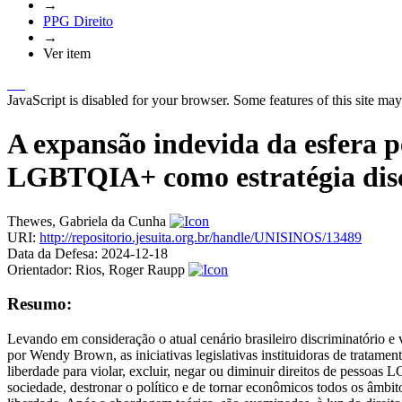
→
PPG Direito
→
Ver item
JavaScript is disabled for your browser. Some features of this site may
A expansão indevida da esfera pe
LGBTQIA+ como estratégia disc
Thewes, Gabriela da Cunha
URI:
http://repositorio.jesuita.org.br/handle/UNISINOS/13489
Data da Defesa:
2024-12-18
Orientador:
Rios, Roger Raupp
Resumo:
Levando em consideração o atual cenário brasileiro discriminatório e 
por Wendy Brown, as iniciativas legislativas instituidoras de tratament
liberdade para violar, excluir, negar ou diminuir direitos de pessoa
sociedade, destronar o político e de tornar econômicos todos os âmbito