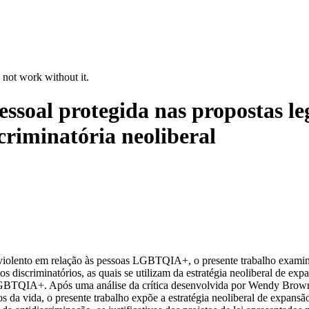
 not work without it.
ssoal protegida nas propostas legi
riminatória neoliberal
violento em relação às pessoas LGBTQIA+, o presente trabalho examina, à
os discriminatórios, as quais se utilizam da estratégia neoliberal de ex
s LGBTQIA+. Após uma análise da crítica desenvolvida por Wendy Brown 
s da vida, o presente trabalho expõe a estratégia neoliberal de expansã