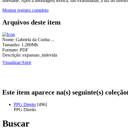
liberdade. Após a abordagem teórica, são examinadas, à luz do direito 
Mostrar registro completo
Arquivos deste item
Nome:
Gabriela da Cunha ...
Tamanho:
1.280Mb
Formato:
PDF
Descrição:
expansao_indevida
Visualizar/
Abrir
Este item aparece na(s) seguinte(s) coleção
PPG Direito
[496]
PPG Direito
Buscar