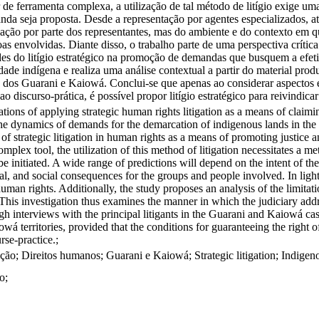
ar de ferramenta complexa, a utilização de tal método de litígio exige um
a seja proposta. Desde a representação por agentes especializados, até
 ação por parte dos representantes, mas do ambiente e do contexto em q
ssoas envolvidas. Diante disso, o trabalho parte de uma perspectiva crít
ades do litígio estratégico na promoção de demandas que busquem a efeti
lidade indígena e realiza uma análise contextual a partir do material pro
 dos Guarani e Kaiowá. Conclui-se que apenas ao considerar aspectos e 
 ao discurso-prática, é possível propor litígio estratégico para reivindi
tations of applying strategic human rights litigation as a means of cla
he dynamics of demands for the demarcation of indigenous lands in the Br
 of strategic litigation in human rights as a means of promoting justice 
 complex tool, the utilization of this method of litigation necessitates a
e initiated. A wide range of predictions will depend on the intent of th
tical, and social consequences for the groups and people involved. In ligh
man rights. Additionally, the study proposes an analysis of the limitation
. This investigation thus examines the manner in which the judiciary addr
h interviews with the principal litigants in the Guarani and Kaiowá case
á territories, provided that the conditions for guaranteeing the right of
urse-practice.;
ação; Direitos humanos; Guarani e Kaiowá; Strategic litigation; Indig
o;