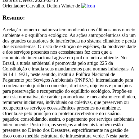
Data da Defesa:
2023-03-15
Orientador:
Carvalho, Delton Winter de
Resumo:
A relação homem e natureza tem modicado nos últimos anos o meio
ambiente e o equilíbrio ecológico. As ações antropocêntricas são um
dos grandes causadores de interferência no sistema climático e perda
dos ecossistemas. O risco de extinção de espécies, da biodiversidade
e dos serviços presentes nos ecossistemas fez com que a
comunidade internacional agisse em prol do meio ambiente. No
Brasil, a tutela ambiental é promovida pelo artigo 225 da
Constituição e irradia seus mandamentos para normas infralegais. A
lei 14.119/21, neste sentido, institui a Política Nacional de
Pagamento por Serviços Ambientais (PNPSA), internalizando para
o ordenamento jurídico conceitos, diretrizes, objetivos e princípios
para preservação e recuperação do equilíbrio ecológico. Propõe-se
por esta normativa, de caráter promocional e mecanismo econômico,
remunerar iniciativas, individuais ou coletivas, que preservem ou
recuperem os serviços ecossistêmicos presentes no ambiente.
Orienta-se pelo princípio do protetor-recebedor e do usuário-
pagador, consolidando, assim, o pagamento por serviços ambientais
internamente. Posto isto, os serviços ambientais também estão
presentes no Direito dos Desastres, especificamente na gestão de
risco como medida estrutural de infraestrutura verde. Nesta parte,