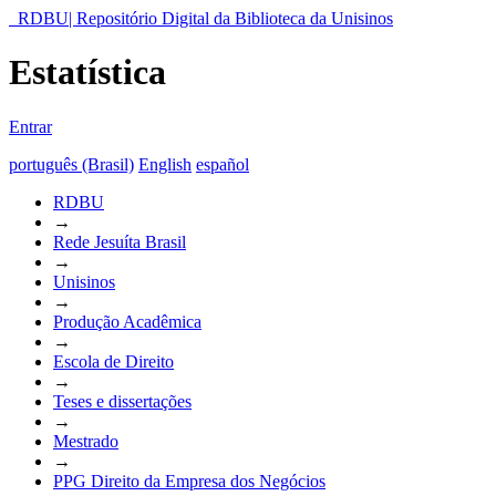
RDBU| Repositório Digital da Biblioteca da Unisinos
Estatística
Entrar
português (Brasil)
English
español
RDBU
→
Rede Jesuíta Brasil
→
Unisinos
→
Produção Acadêmica
→
Escola de Direito
→
Teses e dissertações
→
Mestrado
→
PPG Direito da Empresa dos Negócios