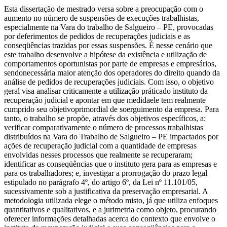
Esta dissertação de mestrado versa sobre a preocupação com o
aumento no número de suspensões de execuções trabalhistas,
especialmente na Vara do trabalho de Salgueiro – PE, provocadas
por deferimentos de pedidos de recuperações judiciais e as
conseqüências trazidas por essas suspensões. É nesse cenário que
este trabalho desenvolve a hipótese da existência e utilização de
comportamentos oportunistas por parte de empresas e empresários,
sendonecessária maior atenção dos operadores do direito quando da
análise de pedidos de recuperações judiciais. Com isso, o objetivo
geral visa analisar criticamente a utilização práticado instituto da
recuperação judicial e apontar em que medidaele tem realmente
cumprido seu objetivoprimordial de soerguimento da empresa. Para
tanto, o trabalho se propõe, através dos objetivos específicos, a:
verificar comparativamente o número de processos trabalhistas
distribuídos na Vara do Trabalho de Salgueiro – PE impactados por
ações de recuperação judicial com a quantidade de empresas
envolvidas nesses processos que realmente se recuperaram;
identificar as conseqüências que o instituto gera para as empresas e
para os trabalhadores; e, investigar a prorrogação do prazo legal
estipulado no parágrafo 4º, do artigo 6º, da Lei nº 11.101/05,
sucessivamente sob a justificativa da preservação empresarial. A
metodologia utilizada elege o método misto, já que utiliza enfoques
quantitativos e qualitativos, e a jurimetria como objeto, procurando
oferecer informações detalhadas acerca do contexto que envolve o