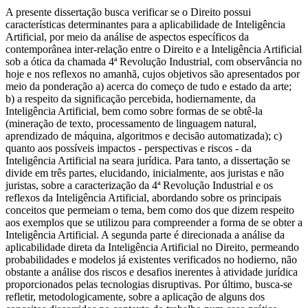
A presente dissertação busca verificar se o Direito possui
características determinantes para a aplicabilidade de Inteligência
Artificial, por meio da análise de aspectos específicos da
contemporânea inter-relação entre o Direito e a Inteligência Artificial
sob a ótica da chamada 4ª Revolução Industrial, com observância no
hoje e nos reflexos no amanhã, cujos objetivos são apresentados por
meio da ponderação a) acerca do começo de tudo e estado da arte;
b) a respeito da significação percebida, hodiernamente, da
Inteligência Artificial, bem como sobre formas de se obtê-la
(mineração de texto, processamento de linguagem natural,
aprendizado de máquina, algoritmos e decisão automatizada); c)
quanto aos possíveis impactos - perspectivas e riscos - da
Inteligência Artificial na seara jurídica. Para tanto, a dissertação se
divide em três partes, elucidando, inicialmente, aos juristas e não
juristas, sobre a caracterização da 4ª Revolução Industrial e os
reflexos da Inteligência Artificial, abordando sobre os principais
conceitos que permeiam o tema, bem como dos que dizem respeito
aos exemplos que se utilizou para compreender a forma de se obter a
Inteligência Artificial. A segunda parte é direcionada a análise da
aplicabilidade direta da Inteligência Artificial no Direito, permeando
probabilidades e modelos já existentes verificados no hodierno, não
obstante a análise dos riscos e desafios inerentes à atividade jurídica
proporcionados pelas tecnologias disruptivas. Por último, busca-se
refletir, metodologicamente, sobre a aplicação de alguns dos