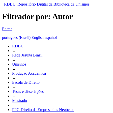
RDBU| Repositório Digital da Biblioteca da Unisinos
Filtrador por: Autor
Entrar
português (Brasil)
English
español
RDBU
→
Rede Jesuíta Brasil
→
Unisinos
→
Produção Acadêmica
→
Escola de Direito
→
Teses e dissertações
→
Mestrado
→
PPG Direito da Empresa dos Negócios