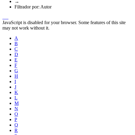
→
Filtrador por: Autor
JavaScript is disabled for your browser. Some features of this site
may not work without it.
A
B
C
D
E
F
G
H
I
J
K
L
M
N
O
P
Q
R