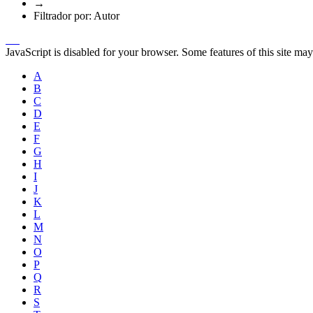
→
Filtrador por: Autor
JavaScript is disabled for your browser. Some features of this site may
A
B
C
D
E
F
G
H
I
J
K
L
M
N
O
P
Q
R
S