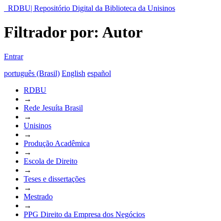
RDBU| Repositório Digital da Biblioteca da Unisinos
Filtrador por: Autor
Entrar
português (Brasil)
English
español
RDBU
→
Rede Jesuíta Brasil
→
Unisinos
→
Produção Acadêmica
→
Escola de Direito
→
Teses e dissertações
→
Mestrado
→
PPG Direito da Empresa dos Negócios