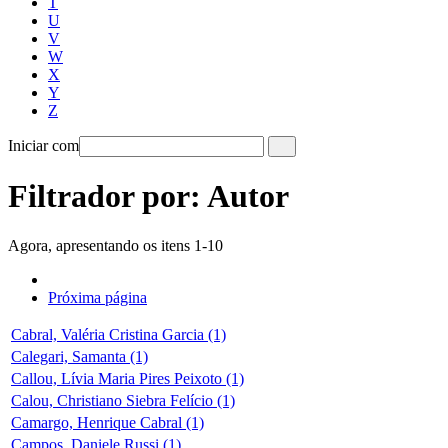
T
U
V
W
X
Y
Z
Iniciar com
Filtrador por: Autor
Agora, apresentando os itens 1-10
Próxima página
Cabral, Valéria Cristina Garcia (1)
Calegari, Samanta (1)
Callou, Lívia Maria Pires Peixoto (1)
Calou, Christiano Siebra Felício (1)
Camargo, Henrique Cabral (1)
Campos, Daniele Russi (1)