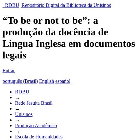
RDBU| Repositório Digital da Biblioteca da Unisinos
“To be or not to be”: a
produção da docência de
Língua Inglesa em documentos
legais
Entrar
português (Brasil)
English
español
RDBU
→
Rede Jesuíta Brasil
→
Unisinos
→
Produção Acadêmica
→
Escola de Humanidades