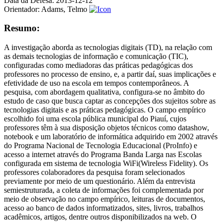
Data da Defesa:
2013-12-12
Orientador:
Adams, Telmo
Resumo:
A investigação aborda as tecnologias digitais (TD), na relação com
as demais tecnologias de informação e comunicação (TIC),
configuradas como mediadoras das práticas pedagógicas dos
professores no processo de ensino, e, a partir daí, suas implicações e
efetividade de uso na escola em tempos contemporâneos. A
pesquisa, com abordagem qualitativa, configura-se no âmbito do
estudo de caso que busca captar as concepções dos sujeitos sobre as
tecnologias digitais e as práticas pedagógicas. O campo empírico
escolhido foi uma escola pública municipal do Piauí, cujos
professores têm à sua disposição objetos técnicos como datashow,
notebook e um laboratório de informática adquirido em 2002 através
do Programa Nacional de Tecnologia Educacional (ProInfo) e
acesso a internet através do Programa Banda Larga nas Escolas
configurada em sistema de tecnologia WiFi(Wireless Fidelity). Os
professores colaboradores da pesquisa foram selecionados
previamente por meio de um questionário. Além da entrevista
semiestruturada, a coleta de informações foi complementada por
meio de observação no campo empírico, leituras de documentos,
acesso ao banco de dados informatizados, sites, livros, trabalhos
acadêmicos, artigos, dentre outros disponibilizados na web. O