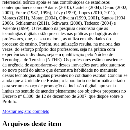
referencial teórico apoia-se nas contribuições de estudiosos
contemporâneos como Adams (2010), Castells (2004), Demo (2002,
2007), Freire (1987, 1996), Lévy (1999), Lopes (2010, 2011),
Moraes (2011), Moran (2004), Oliveira (1999, 2001), Santos (1994,
2006), Schlemmer (2011), Schwartz (2008), Tedesco (2004) e
Valente (1999). O resultado da pesquisa demonstra que as
tecnologias digitais estão presentes nas práticas pedagógicas dos
professores, que, na sua maioria, as utiliza em atividades do
processo de ensino. Porém, sua utilização resulta, na maioria das
vezes, do esforço próprio dos professores, seja na prática com
experiências individuas, seja em qualificação pelo Núcleo de
Tecnologia de Teresina (NTHE). Os professores estão conscientes
da urgência de apropriarem-se dessas inovações para adequarem-se
ao novo perfil do aluno que demonstra habilidade no manuseio
dessas tecnologias digitais presentes no cotidiano escolar. Conclui-se
ainda que a Unidade de Ensino, o laboratório de informática criado
para ser um espaço de promoção da inclusão digital, apresenta
limites no sentido de atender plenamente aos objetivos propostos no
Decreto nº 6.300, de 12 de dezembro de 2007, que dispõe sobre o
ProInfo.
Mostrar registro completo
Arquivos deste item