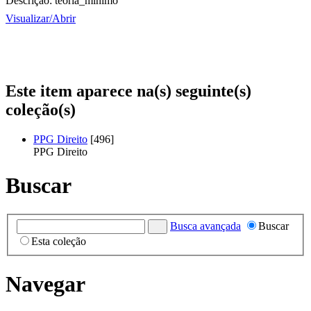
Descrição:
teoria_mínimo
Visualizar/
Abrir
Este item aparece na(s) seguinte(s)
coleção(s)
PPG Direito
[496]
PPG Direito
Buscar
Busca avançada
Buscar
Esta coleção
Navegar