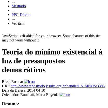
→
Mestrado
→
PPG Direito
→
Ver item
JavaScript is disabled for your browser. Some features of this site
may not work without it.
Teoria do mínimo existencial à
luz de pressupostos
democráticos
Rissi, Rosmar
URI:
http://www.repositorio.jesuita.org.br/handle/UNISINOS/3386
Data da Defesa:
2014-04-10
Orientador:
Bunchaft, Maria Eugenia
Resumo: