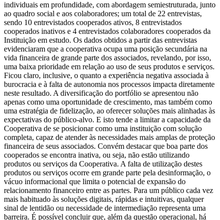
individuais em profundidade, com abordagem semiestruturada, junto
ao quadro social e aos colaboradores; um total de 22 entrevistas,
sendo 10 entrevistados cooperados ativos, 8 entrevistados
cooperados inativos e 4 entrevistados colaboradores cooperados da
Instituição em estudo. Os dados obtidos a partir das entrevistas
evidenciaram que a cooperativa ocupa uma posição secundária na
vida financeira de grande parte dos associados, revelando, por isso,
uma baixa prioridade em relação ao uso de seus produtos e serviços.
Ficou claro, inclusive, o quanto a experiência negativa associada à
burocracia e à falta de autonomia nos processos impacta diretamente
neste resultado. A diversificação do portfólio se apresentou não
apenas como uma oportunidade de crescimento, mas também como
uma estratégia de fidelização, ao oferecer soluções mais alinhadas às
expectativas do público-alvo. E isto tende a limitar a capacidade da
Cooperativa de se posicionar como uma instituição com solução
completa, capaz de atender às necessidades mais amplas de proteção
financeira de seus associados. Convém destacar que boa parte dos
cooperados se encontra inativa, ou seja, não estão utilizando
produtos ou serviços da Cooperativa. A falta de utilização destes
produtos ou serviços ocorre em grande parte pela desinformação, o
vácuo informacional que limita o potencial de expansão do
relacionamento financeiro entre as partes. Para um público cada vez
mais habituado às soluções digitais, rápidas e intuitivas, qualquer
sinal de lentidão ou necessidade de intermediação representa uma
barreira. É possível concluir que, além da questão operacional, há