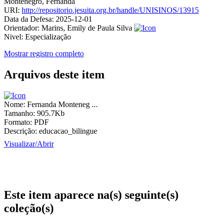
Montenegro, Fernanda
URI:
http://repositorio.jesuita.org.br/handle/UNISINOS/13915
Data da Defesa:
2025-12-01
Orientador:
Marins, Emily de Paula Silva
Nivel:
Especialização
Mostrar registro completo
Arquivos deste item
Nome:
Fernanda Monteneg ...
Tamanho:
905.7Kb
Formato:
PDF
Descrição:
educacao_bilingue
Visualizar/
Abrir
Este item aparece na(s) seguinte(s)
coleção(s)