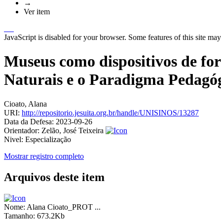
→
Ver item
JavaScript is disabled for your browser. Some features of this site may
Museus como dispositivos de fo
Naturais e o Paradigma Pedagóg
Cioato, Alana
URI:
http://repositorio.jesuita.org.br/handle/UNISINOS/13287
Data da Defesa:
2023-09-26
Orientador:
Zelão, José Teixeira
Nivel:
Especialização
Mostrar registro completo
Arquivos deste item
Nome:
Alana Cioato_PROT ...
Tamanho:
673.2Kb