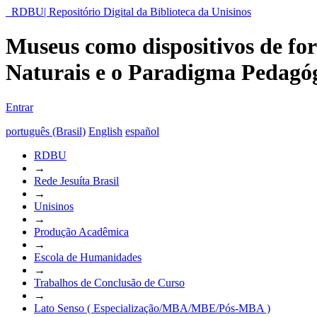
RDBU| Repositório Digital da Biblioteca da Unisinos
Museus como dispositivos de fo
Naturais e o Paradigma Pedagóg
Entrar
português (Brasil)
English
español
RDBU
→
Rede Jesuíta Brasil
→
Unisinos
→
Produção Acadêmica
→
Escola de Humanidades
→
Trabalhos de Conclusão de Curso
→
Lato Senso ( Especialização/MBA/MBE/Pós-MBA )