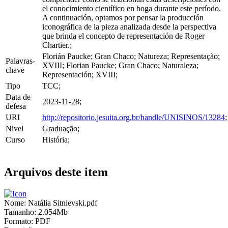
el conocimiento científico en boga durante este período.
A continuación, optamos por pensar la producción
iconográfica de la pieza analizada desde la perspectiva
que brinda el concepto de representación de Roger
Chartier.;
Florián Paucke; Gran Chaco; Natureza; Representação;
Palavras-
XVIII; Florian Paucke; Gran Chaco; Naturaleza;
chave
Representación; XVIII;
Tipo
TCC;
Data de
2023-11-28;
defesa
URI
http://repositorio.jesuita.org.br/handle/UNISINOS/13284
;
Nivel
Graduação;
Curso
História;
Arquivos deste item
Nome:
Natália Sitnievski.pdf
Tamanho:
2.054Mb
Formato:
PDF