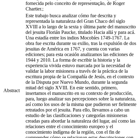
fornecida pelo conceito de representação, de Roger
Chartier.;
Este trabajo busca analizar cómo fue descrita y
representada la naturaleza del Gran Chaco del siglo
XVIII a lo largo de la sexta y última parte del manuscrito
del jesuita Florián Paucke, titulado Hacia allá y para acá.
Una estadía entre los indios Mocobíes 1749-1767. La
obra fue escrita durante su exilio, tras la expulsión de dos
jesuitas de América en 1767, y cuenta con varias
ediciones; para esta ocasión analizamos las ediciones de
1944 y 2010. La forma de escribir la historia y la
experiencia vivida estuvo marcada por la necesidad de
validar la labor misionera a través de la práctica de la
escritura propia de la Compañía de Jesús, en el contexto
de la Disputa por Nuevo Mundo, durante la segunda
mitad del siglo XVIII. En este sentido, primero,
Abstract
insertamos el manuscrito en su contexto de producción,
para, luego analizar sus percepciones sobre la naturaleza,
así como los usos de la misma que pudieron ser fielmente
retratados por el jesuita. Para ello, llevamos a cabo un
estudio de las clasificaciones y categorías misioneras
creadas para abordar la naturaleza del lugar, así como las
relaciones entre el conocimiento europeo y el
conocimiento indígena de la región, con el fin de
comprender cómo se relacionan estas descripciones con