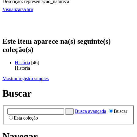
Descrição:
representacao_natureza
Visualizar/
Abrir
Este item aparece na(s) seguinte(s)
coleção(s)
História
[46]
História
Mostrar registro simples
Buscar
Busca avançada
Buscar
Esta coleção
Navegar