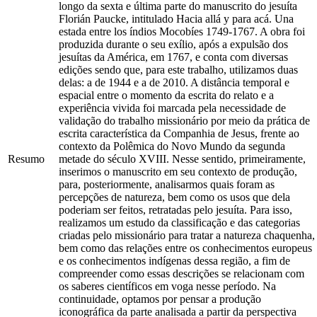
longo da sexta e última parte do manuscrito do jesuíta
Florián Paucke, intitulado Hacia allá y para acá. Una
estada entre los índios Mocobíes 1749-1767. A obra foi
produzida durante o seu exílio, após a expulsão dos
jesuítas da América, em 1767, e conta com diversas
edições sendo que, para este trabalho, utilizamos duas
delas: a de 1944 e a de 2010. A distância temporal e
espacial entre o momento da escrita do relato e a
experiência vivida foi marcada pela necessidade de
validação do trabalho missionário por meio da prática de
escrita característica da Companhia de Jesus, frente ao
contexto da Polêmica do Novo Mundo da segunda
Resumo
metade do século XVIII. Nesse sentido, primeiramente,
inserimos o manuscrito em seu contexto de produção,
para, posteriormente, analisarmos quais foram as
percepções de natureza, bem como os usos que dela
poderiam ser feitos, retratadas pelo jesuíta. Para isso,
realizamos um estudo da classificação e das categorias
criadas pelo missionário para tratar a natureza chaquenha,
bem como das relações entre os conhecimentos europeus
e os conhecimentos indígenas dessa região, a fim de
compreender como essas descrições se relacionam com
os saberes científicos em voga nesse período. Na
continuidade, optamos por pensar a produção
iconográfica da parte analisada a partir da perspectiva