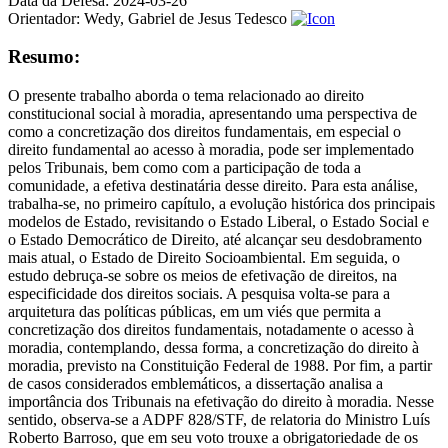
Data da Defesa:
2024-03-26
Orientador:
Wedy, Gabriel de Jesus Tedesco
Resumo:
O presente trabalho aborda o tema relacionado ao direito
constitucional social à moradia, apresentando uma perspectiva de
como a concretização dos direitos fundamentais, em especial o
direito fundamental ao acesso à moradia, pode ser implementado
pelos Tribunais, bem como com a participação de toda a
comunidade, a efetiva destinatária desse direito. Para esta análise,
trabalha-se, no primeiro capítulo, a evolução histórica dos principais
modelos de Estado, revisitando o Estado Liberal, o Estado Social e
o Estado Democrático de Direito, até alcançar seu desdobramento
mais atual, o Estado de Direito Socioambiental. Em seguida, o
estudo debruça-se sobre os meios de efetivação de direitos, na
especificidade dos direitos sociais. A pesquisa volta-se para a
arquitetura das políticas públicas, em um viés que permita a
concretização dos direitos fundamentais, notadamente o acesso à
moradia, contemplando, dessa forma, a concretização do direito à
moradia, previsto na Constituição Federal de 1988. Por fim, a partir
de casos considerados emblemáticos, a dissertação analisa a
importância dos Tribunais na efetivação do direito à moradia. Nesse
sentido, observa-se a ADPF 828/STF, de relatoria do Ministro Luís
Roberto Barroso, que em seu voto trouxe a obrigatoriedade de os