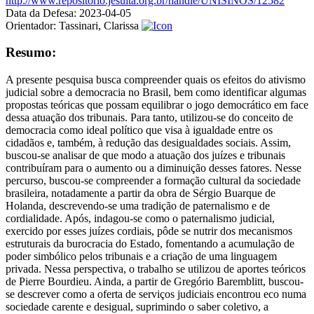
http://www.repositorio.jesuita.org.br/handle/UNISINOS/12582
Data da Defesa:
2023-04-05
Orientador:
Tassinari, Clarissa
Resumo:
A presente pesquisa busca compreender quais os efeitos do ativismo
judicial sobre a democracia no Brasil, bem como identificar algumas
propostas teóricas que possam equilibrar o jogo democrático em face
dessa atuação dos tribunais. Para tanto, utilizou-se do conceito de
democracia como ideal político que visa à igualdade entre os
cidadãos e, também, à redução das desigualdades sociais. Assim,
buscou-se analisar de que modo a atuação dos juízes e tribunais
contribuíram para o aumento ou a diminuição desses fatores. Nesse
percurso, buscou-se compreender a formação cultural da sociedade
brasileira, notadamente a partir da obra de Sérgio Buarque de
Holanda, descrevendo-se uma tradição de paternalismo e de
cordialidade. Após, indagou-se como o paternalismo judicial,
exercido por esses juízes cordiais, pôde se nutrir dos mecanismos
estruturais da burocracia do Estado, fomentando a acumulação de
poder simbólico pelos tribunais e a criação de uma linguagem
privada. Nessa perspectiva, o trabalho se utilizou de aportes teóricos
de Pierre Bourdieu. Ainda, a partir de Gregório Baremblitt, buscou-
se descrever como a oferta de serviços judiciais encontrou eco numa
sociedade carente e desigual, suprimindo o saber coletivo, a