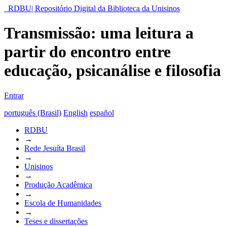
RDBU| Repositório Digital da Biblioteca da Unisinos
Transmissão: uma leitura a
partir do encontro entre
educação, psicanálise e filosofia
Entrar
português (Brasil)
English
español
RDBU
→
Rede Jesuíta Brasil
→
Unisinos
→
Produção Acadêmica
→
Escola de Humanidades
→
Teses e dissertações