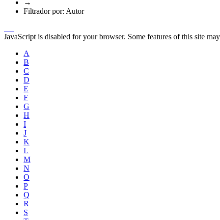
→
Filtrador por: Autor
JavaScript is disabled for your browser. Some features of this site may
A
B
C
D
E
F
G
H
I
J
K
L
M
N
O
P
Q
R
S