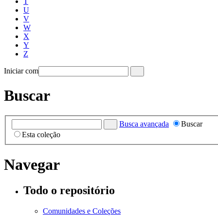
T
U
V
W
X
Y
Z
Iniciar com
Buscar
Busca avançada
Buscar
Esta coleção
Navegar
Todo o repositório
Comunidades e Coleções