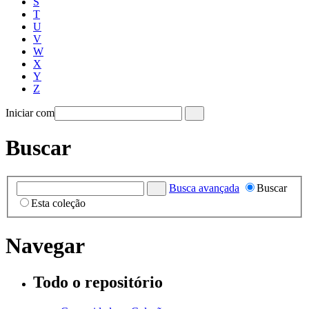
S
T
U
V
W
X
Y
Z
Iniciar com
Buscar
Busca avançada
Buscar
Esta coleção
Navegar
Todo o repositório