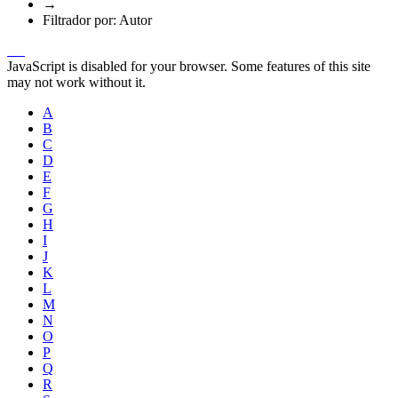
→
Filtrador por: Autor
JavaScript is disabled for your browser. Some features of this site
may not work without it.
A
B
C
D
E
F
G
H
I
J
K
L
M
N
O
P
Q
R