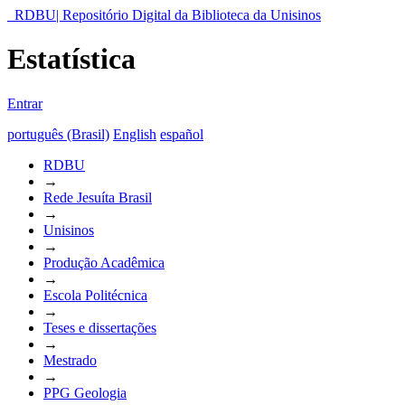
RDBU| Repositório Digital da Biblioteca da Unisinos
Estatística
Entrar
português (Brasil)
English
español
RDBU
→
Rede Jesuíta Brasil
→
Unisinos
→
Produção Acadêmica
→
Escola Politécnica
→
Teses e dissertações
→
Mestrado
→
PPG Geologia