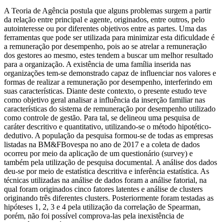
A Teoria de Agência postula que alguns problemas surgem a partir
da relação entre principal e agente, originados, entre outros, pelo
autointeresse ou por diferentes objetivos entre as partes. Uma das
ferramentas que pode ser utilizada para minimizar esta dificuldade é
a remuneração por desempenho, pois ao se atrelar a remuneração
dos gestores ao mesmo, estes tendem a buscar um melhor resultado
para a organização. A existência de uma família inserida nas
organizações tem-se demonstrado capaz de influenciar nos valores e
formas de realizar a remuneração por desempenho, interferindo em
suas características. Diante deste contexto, o presente estudo teve
como objetivo geral analisar a influência da inserção familiar nas
características do sistema de remuneração por desempenho utilizado
como controle de gestão. Para tal, se delineou uma pesquisa de
caráter descritivo e quantitativo, utilizando-se o método hipotético-
dedutivo. A população da pesquisa formou-se de todas as empresas
listadas na BM&FBovespa no ano de 2017 e a coleta de dados
ocorreu por meio da aplicação de um questionário (survey) e
também pela utilização de pesquisa documental. A análise dos dados
deu-se por meio de estatística descritiva e inferência estatística. As
técnicas utilizadas na análise de dados foram a análise fatorial, na
qual foram originados cinco fatores latentes e análise de clusters
originando três diferentes clusters. Posteriormente foram testadas as
hipóteses 1, 2, 3 e 4 pela utilização da correlação de Spearman,
porém, não foi possível comprova-las pela inexistência de