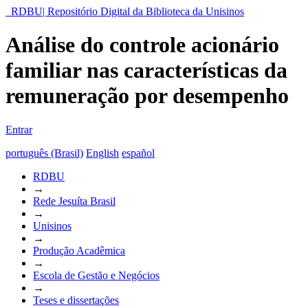
RDBU| Repositório Digital da Biblioteca da Unisinos
Análise do controle acionário
familiar nas características da
remuneração por desempenho
Entrar
português (Brasil)
English
español
RDBU
→
Rede Jesuíta Brasil
→
Unisinos
→
Produção Acadêmica
→
Escola de Gestão e Negócios
→
Teses e dissertações