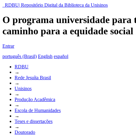
RDBU| Repositório Digital da Biblioteca da Unisinos
O programa universidade para 
caminho para a equidade social 
Entrar
português (Brasil)
English
español
RDBU
→
Rede Jesuíta Brasil
→
Unisinos
→
Produção Acadêmica
→
Escola de Humanidades
→
Teses e dissertações
→
Doutorado