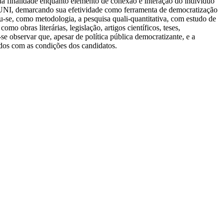
ua finalidade enquanto elemento de conexão e interação do indivíduo
OUNI, demarcando sua efetividade como ferramenta de democratização
ou-se, como metodologia, a pesquisa quali-quantitativa, com estudo de
mo obras literárias, legislação, artigos científicos, teses,
se observar que, apesar de política pública democratizante, e a
ados com as condições dos candidatos.