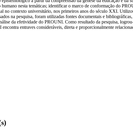
do epistemológico a partir da compreensão da gênese da educação e da s
ito humano nesta temáticas; identificar o marco de conformação do PR
al no contexto universitário, nos primeiros anos do século XXI. Utiliz
dos na pesquisa, foram utilizadas fontes documentais e bibliográficas, co
e análise da efetividade do PROUNI. Como resultado da pesquisa, logrou-
 encontra entraves consideráveis, direta e proporcionalmente relacion
(s)