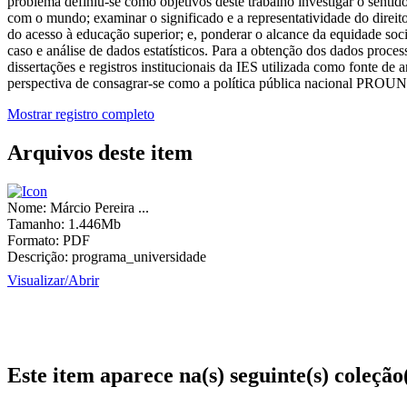
problema definiu-se como objetivos deste trabalho investigar o senti
com o mundo; examinar o significado e a representatividade do dire
do acesso à educação superior; e, ponderar o alcance da equidade soci
caso e análise de dados estatísticos. Para a obtenção dos dados processa
dissertações e registros institucionais da IES utilizada como fonte d
perspectiva de consagrar-se como a política pública nacional PROUNI
Mostrar registro completo
Arquivos deste item
Nome:
Márcio Pereira ...
Tamanho:
1.446Mb
Formato:
PDF
Descrição:
programa_universidade
Visualizar/
Abrir
Este item aparece na(s) seguinte(s) coleção