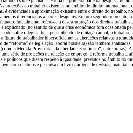
a também são explicitadas. Ainda na primeira parte da pesquisa, demonst
As proteções ao trabalho existentes no âmbito do direito internacional,
tas, é evidenciada a aproximação existente entre o direito do trabalho, no
ratamentos diferenciados a partes desiguais. Em um segundo momento, o 
fetuado. Inicialmente, refere-se a desestruturação dos direitos trabalhis
m é explicitado (no sentido de que a crise econômica fora ocasionada pel
ciado sobre o legislado; a possibilidade de quitação anual; o trabalho 
a figura do trabalhador hipersuficiente; as alterações relativas à gratuid
to de “reforma” da legislação laboral brasileira) são também analisadas
17 (como a Medida Provisória “da liberdade econômica”, entre outras). A
 uma série de proteções na relação de emprego, a reforma trabalhista afr
ivis e políticos que dizem respeito à igualdade, previstos no âmbito do d
, bem como leituras e pesquisa em livros, artigos de revistas, material co