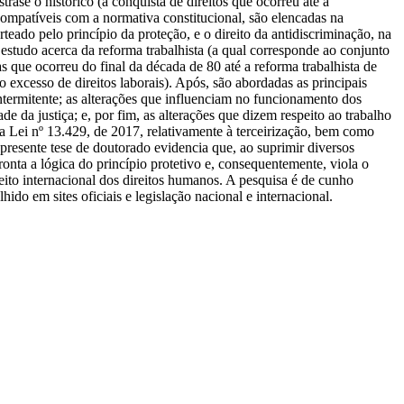
rase o histórico (a conquista de direitos que ocorreu até a
 compatíveis com a normativa constitucional, são elencadas na
rteado pelo princípio da proteção, e o direito da antidiscriminação, na
estudo acerca da reforma trabalhista (a qual corresponde ao conjunto
tas que ocorreu do final da década de 80 até a reforma trabalhista de
o excesso de direitos laborais). Após, são abordadas as principais
intermitente; as alterações que influenciam no funcionamento dos
ade da justiça; e, por fim, as alterações que dizem respeito ao trabalho
: a Lei nº 13.429, de 2017, relativamente à terceirização, bem como
 presente tese de doutorado evidencia que, ao suprimir diversos
onta a lógica do princípio protetivo e, consequentemente, viola o
ireito internacional dos direitos humanos. A pesquisa é de cunho
lhido em sites oficiais e legislação nacional e internacional.