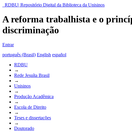
RDBU| Repositório Digital da Biblioteca da Unisinos
A reforma trabalhista e o princí
discriminação
Entrar
português (Brasil)
English
español
RDBU
→
Rede Jesuíta Brasil
→
Unisinos
→
Produção Acadêmica
→
Escola de Direito
→
Teses e dissertações
→
Doutorado