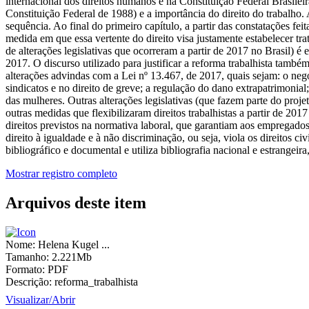
internacional dos direitos humanos e na Constituição Federal Brasileir
Constituição Federal de 1988) e a importância do direito do trabalho. 
sequência. Ao final do primeiro capítulo, a partir das constatações fei
medida em que essa vertente do direito visa justamente estabelecer t
de alterações legislativas que ocorreram a partir de 2017 no Brasil) é e
2017. O discurso utilizado para justificar a reforma trabalhista també
alterações advindas com a Lei nº 13.467, de 2017, quais sejam: o nego
sindicatos e no direito de greve; a regulação do dano extrapatrimonial; 
das mulheres. Outras alterações legislativas (que fazem parte do proje
outras medidas que flexibilizaram direitos trabalhistas a partir de 20
direitos previstos na normativa laboral, que garantiam aos empregados
direito à igualdade e à não discriminação, ou seja, viola os direitos c
bibliográfico e documental e utiliza bibliografia nacional e estrangeira
Mostrar registro completo
Arquivos deste item
Nome:
Helena Kugel ...
Tamanho:
2.221Mb
Formato:
PDF
Descrição:
reforma_trabalhista
Visualizar/
Abrir