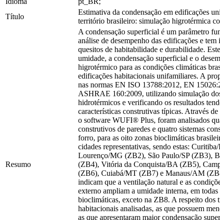
Idioma
pt_BR;
Estimativa da condensação em edificações un
Título
território brasileiro: simulação higrotérmica 
A condensação superficial é um parâmetro fu
análise de desempenho das edificações e tem 
quesitos de habitabilidade e durabilidade. Este
umidade, a condensação superficial e o dese
higrotérmico para as condições climáticas bras
edificações habitacionais unifamiliares. A pro
nas normas EN ISO 13788:2012, EN 15026:
ASHRAE 160:2009, utilizando simulação dos
hidrotérmicos e verificando os resultados ten
características construtivas típicas. Através 
o software WUFI® Plus, foram analisados qua
construtivos de paredes e quatro sistemas cons
forro, para as oito zonas bioclimáticas brasilei
cidades representativas, sendo estas: Curitib
Lourenço/MG (ZB2), São Paulo/SP (ZB3), Br
Resumo
(ZB4), Vitória da Conquista/BA (ZB5), Ca
(ZB6), Cuiabá/MT (ZB7) e Manaus/AM (ZB8)
indicam que a ventilação natural e as condiçõ
externo ampliam a umidade interna, em todas
bioclimáticas, exceto na ZB8. A respeito dos 
habitacionais analisadas, as que possuem me
as que apresentaram maior condensação super