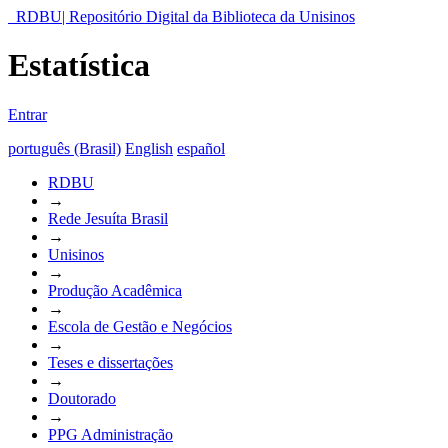
RDBU| Repositório Digital da Biblioteca da Unisinos
Estatística
Entrar
português (Brasil)
English
español
RDBU
→
Rede Jesuíta Brasil
→
Unisinos
→
Produção Acadêmica
→
Escola de Gestão e Negócios
→
Teses e dissertações
→
Doutorado
→
PPG Administração