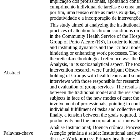
implicação dos profissionais, apontando confli
cumprimento individual de tarefas e o engaja
por fim, uma tensão entre as metas exigidas, 
produtividade e a incorporação de intervençõe
This study aimed at analyzing the institutional
practices of attention to chronic conditions o
in the Community Health Service of the Hosp
Group of Porto Alegre (RS), in order to identif
and instituting dynamics and the "critical nod
hindering or enhancing work processes. The 
theoretical-methodological reference was the I
Analysis, in its socioanalytical aspect. The too
intervention research were Participant Observa
Abstract
holding of Groups with health teams and semi
interviews with those responsible for researc
and evaluation of group services. The results
between the traditional model and the resistan
subjects in face of the new modes of care; the
involvement of professionals, pointing to conf
individual fulfillment of tasks and collective
finally, a tension between the goals required,
productivity and the incorporation of innovati
Análise Institucional; Doença crônica; Proces
Palavras-chave
Atenção primária à saúde; Institutional analys
disease; Work process; Primary health care;