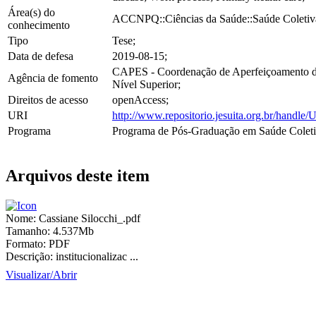
Área(s) do
ACCNPQ::Ciências da Saúde::Saúde Coletiv
conhecimento
Tipo
Tese;
Data de defesa
2019-08-15;
CAPES - Coordenação de Aperfeiçoamento d
Agência de fomento
Nível Superior;
Direitos de acesso
openAccess;
URI
http://www.repositorio.jesuita.org.br/hand
Programa
Programa de Pós-Graduação em Saúde Coleti
Arquivos deste item
Nome:
Cassiane Silocchi_.pdf
Tamanho:
4.537Mb
Formato:
PDF
Descrição:
institucionalizac ...
Visualizar/
Abrir