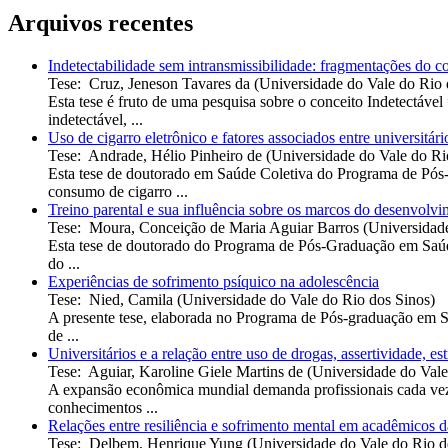
Arquivos recentes
Indetectabilidade sem intransmissibilidade: fragmentações do con
Tese
:
Cruz, Jeneson Tavares da
(
Universidade do Vale do Rio 
Esta tese é fruto de uma pesquisa sobre o conceito Indetectá
indetectável, ...
Uso de cigarro eletrônico e fatores associados entre universitá
Tese
:
Andrade, Hélio Pinheiro de
(
Universidade do Vale do Ri
Esta tese de doutorado em Saúde Coletiva do Programa de Pós
consumo de cigarro ...
Treino parental e sua influência sobre os marcos do desenvolvi
Tese
:
Moura, Conceição de Maria Aguiar Barros
(
Universidad
Esta tese de doutorado do Programa de Pós-Graduação em Saúde
do ...
Experiências de sofrimento psíquico na adolescência
Tese
:
Nied, Camila
(
Universidade do Vale do Rio dos Sinos
)
A presente tese, elaborada no Programa de Pós-graduação em S
de ...
Universitários e a relação entre uso de drogas, assertividade, e
Tese
:
Aguiar, Karoline Giele Martins de
(
Universidade do Vale
A expansão econômica mundial demanda profissionais cada vez m
conhecimentos ...
Relações entre resiliência e sofrimento mental em acadêmicos 
Tese
:
Delbem, Henrique Yung
(
Universidade do Vale do Rio d