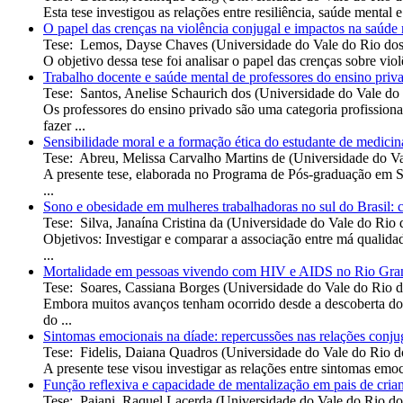
Esta tese investigou as relações entre resiliência, saúde menta
O papel das crenças na violência conjugal e impactos na saúde
Tese
:
Lemos, Dayse Chaves
(
Universidade do Vale do Rio dos
O objetivo dessa tese foi analisar o papel das crenças sobre vio
Trabalho docente e saúde mental de professores do ensino privad
Tese
:
Santos, Anelise Schaurich dos
(
Universidade do Vale do
Os professores do ensino privado são uma categoria profissiona
fazer ...
Sensibilidade moral e a formação ética do estudante de medicin
Tese
:
Abreu, Melissa Carvalho Martins de
(
Universidade do Va
A presente tese, elaborada no Programa de Pós-graduação em S
...
Sono e obesidade em mulheres trabalhadoras no sul do Brasil: 
Tese
:
Silva, Janaína Cristina da
(
Universidade do Vale do Rio 
Objetivos: Investigar e comparar a associação entre má qualid
...
Mortalidade em pessoas vivendo com HIV e AIDS no Rio Grande
Tese
:
Soares, Cassiana Borges
(
Universidade do Vale do Rio d
Embora muitos avanços tenham ocorrido desde a descoberta do 
do ...
Sintomas emocionais na díade: repercussões nas relações conjug
Tese
:
Fidelis, Daiana Quadros
(
Universidade do Vale do Rio d
A presente tese visou investigar as relações entre sintomas emoc
Função reflexiva e capacidade de mentalização em pais de cria
Tese
:
Paiani, Raquel Lacerda
(
Universidade do Vale do Rio do