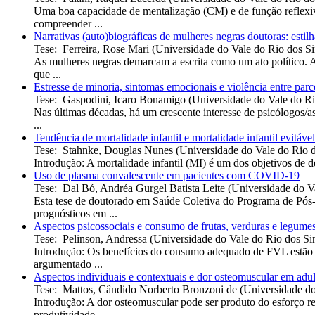
Uma boa capacidade de mentalização (CM) e de função reflexiva
compreender ...
Narrativas (auto)biográficas de mulheres negras doutoras: esti
Tese
:
Ferreira, Rose Mari
(
Universidade do Vale do Rio dos S
As mulheres negras demarcam a escrita como um ato político. A
que ...
Estresse de minoria, sintomas emocionais e violência entre par
Tese
:
Gaspodini, Icaro Bonamigo
(
Universidade do Vale do Ri
Nas últimas décadas, há um crescente interesse de psicólogos/a
...
Tendência de mortalidade infantil e mortalidade infantil evitá
Tese
:
Stahnke, Douglas Nunes
(
Universidade do Vale do Rio 
Introdução: A mortalidade infantil (MI) é um dos objetivos de 
Uso de plasma convalescente em pacientes com COVID-19
Tese
:
Dal Bó, Andréa Gurgel Batista Leite
(
Universidade do V
Esta tese de doutorado em Saúde Coletiva do Programa de Pós
prognósticos em ...
Aspectos psicossociais e consumo de frutas, verduras e legumes
Tese
:
Pelinson, Andressa
(
Universidade do Vale do Rio dos Si
Introdução: Os benefícios do consumo adequado de FVL estão be
argumentado ...
Aspectos individuais e contextuais e dor osteomuscular em adul
Tese
:
Mattos, Cândido Norberto Bronzoni de
(
Universidade do
Introdução: A dor osteomuscular pode ser produto do esforço re
produtividade ...