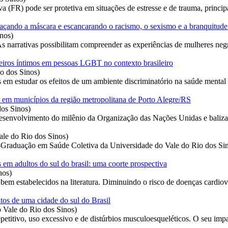
 (FR) pode ser protetiva em situações de estresse e de trauma, princip
lhaçando a máscara e escancarando o racismo, o sexismo e a branquitude
inos
)
s narrativas possibilitam compreender as experiências de mulheres neg
ceiros íntimos em pessoas LGBT no contexto brasileiro
o dos Sinos
)
s em estudar os efeitos de um ambiente discriminatório na saúde mental
vel em municípios da região metropolitana de Porto Alegre/RS
dos Sinos
)
desenvolvimento do milênio da Organização das Nações Unidas e balizado
ale do Rio dos Sinos
)
-Graduação em Saúde Coletiva da Universidade do Vale do Rio dos Si
 em adultos do sul do brasil: uma coorte prospectiva
nos
)
m estabelecidos na literatura. Diminuindo o risco de doenças cardiov
tos de uma cidade do sul do Brasil
 Vale do Rio dos Sinos
)
petitivo, uso excessivo e de distúrbios musculoesqueléticos. O seu impa