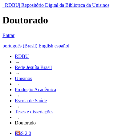
RDBU| Repositório Digital da Biblioteca da Unisinos
Doutorado
Entrar
português (Brasil)
English
español
RDBU
→
Rede Jesuíta Brasil
→
Unisinos
→
Produção Acadêmica
→
Escola de Saúde
→
Teses e dissertações
→
Doutorado
RSS 2.0