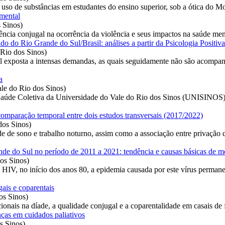
l e uso de substâncias em estudantes do ensino superior, sob a ótica do 
 mental
 Sinos
)
lência conjugal na ocorrência da violência e seus impactos na saúde menta
o do Rio Grande do Sul/Brasil: análises a partir da Psicologia Positiva
 Rio dos Sinos
)
l exposta a intensas demandas, as quais seguidamente não são acompanha
a
le do Rio dos Sinos
)
aúde Coletiva da Universidade do Vale do Rio dos Sinos (UNISINOS), 
comparação temporal entre dois estudos transversais (2017/2022)
dos Sinos
)
ade de sono e trabalho noturno, assim como a associação entre privação
 do Sul no período de 2011 a 2021: tendência e causas básicas de m
os Sinos
)
HIV, no início dos anos 80, a epidemia causada por este vírus permane
ais e coparentais
os Sinos
)
ionais na díade, a qualidade conjugal e a coparentalidade em casais de f
nças em cuidados paliativos
s Sinos
)