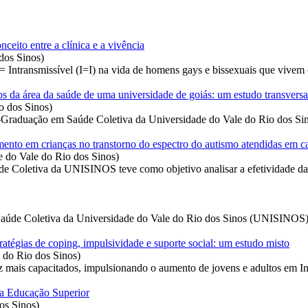
ceito entre a clínica e a vivência
dos Sinos
)
vel = Intransmissível (I=I) na vida de homens gays e bissexuais que 
rios da área da saúde de uma universidade de goiás: um estudo transversa
o dos Sinos
)
-Graduação em Saúde Coletiva da Universidade do Vale do Rio dos Sin
mento em crianças no transtorno do espectro do autismo atendidas em ca
e do Vale do Rio dos Sinos
)
 Coletiva da UNISINOS teve como objetivo analisar a efetividade das 
aúde Coletiva da Universidade do Vale do Rio dos Sinos (UNISINOS), t
stratégias de coping, impulsividade e suporte social: um estudo misto
 do Rio dos Sinos
)
ais capacitados, impulsionando o aumento de jovens e adultos em Inst
da Educação Superior
os Sinos
)