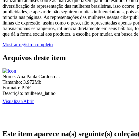
realizaram análises sobre as marcas que fazem parte do estudo. Como pr
diversificação da representação das mulheres brasileiras, isso ocorre,
publicidades, e apesar de não seguirem muitas influenciadoras, pois 
minoria nas páginas. As representações das mulheres nessas ciberpublic
linhas de expressão, assim como o peso, não representadas apenas po
transnacionais estrangeiros, influencia diretamente em seus hábitos, f
que dá a forma social aos produtos, a escolha por mudar, em busca de 
Mostrar registro completo
Arquivos deste item
Nome:
Ana Paula Cardoso ...
Tamanho:
3.972Mb
Formato:
PDF
Descrição:
mulheres_latino
Visualizar/
Abrir
Este item aparece na(s) seguinte(s) coleção