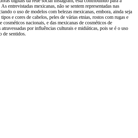
oras digitais da rede social Instagram, está contribuindo para a
o. As entrevistadas mexicanas, não se sentem representadas nas
niciando o uso de modelos com belezas mexicanas, embora, ainda seja
tipos e cores de cabelos, peles de várias etnias, rostos com rugas e
de cosméticos nacionais, e das mexicanas de cosméticos de
travessadas por influências culturais e midiáticas, pois se é o uso
o de sentidos.