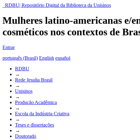
RDBU| Repositório Digital da Biblioteca da Unisinos
Mulheres latino-americanas e/em
cosméticos nos contextos de Bra
Entrar
português (Brasil)
English
español
RDBU
→
Rede Jesuíta Brasil
→
Unisinos
→
Produção Acadêmica
→
Escola da Indústria Criativa
→
Teses e dissertações
→
Doutorado