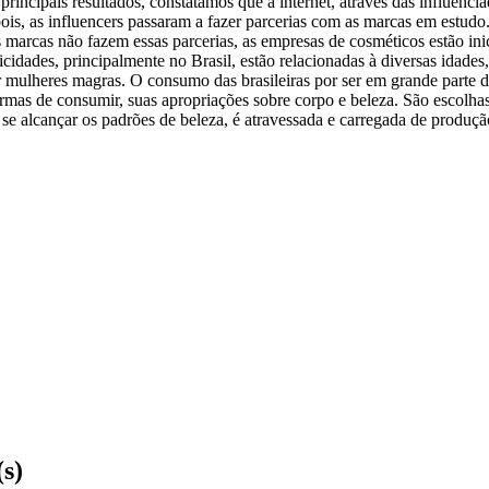
incipais resultados, constatamos que a internet, através das influenciad
 pois, as influencers passaram a fazer parcerias com as marcas em estud
as marcas não fazem essas parcerias, as empresas de cosméticos estão i
idades, principalmente no Brasil, estão relacionadas à diversas idades, 
r mulheres magras. O consumo das brasileiras por ser em grande parte 
ormas de consumir, suas apropriações sobre corpo e beleza. São escolhas a
se alcançar os padrões de beleza, é atravessada e carregada de produçã
(s)