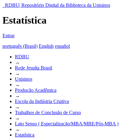
RDBU| Repositório Digital da Biblioteca da Unisinos
Estatística
Entrar
português (Brasil)
English
español
RDBU
→
Rede Jesuíta Brasil
→
Unisinos
→
Produção Acadêmica
→
Escola da Indústria Criativa
→
Trabalhos de Conclusão de Curso
→
Lato Senso ( Especialização/MBA/MBE/Pós-MBA )
→
Estatística