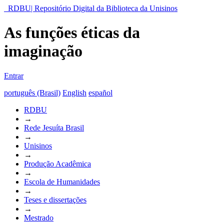
RDBU| Repositório Digital da Biblioteca da Unisinos
As funções éticas da
imaginação
Entrar
português (Brasil)
English
español
RDBU
→
Rede Jesuíta Brasil
→
Unisinos
→
Produção Acadêmica
→
Escola de Humanidades
→
Teses e dissertações
→
Mestrado