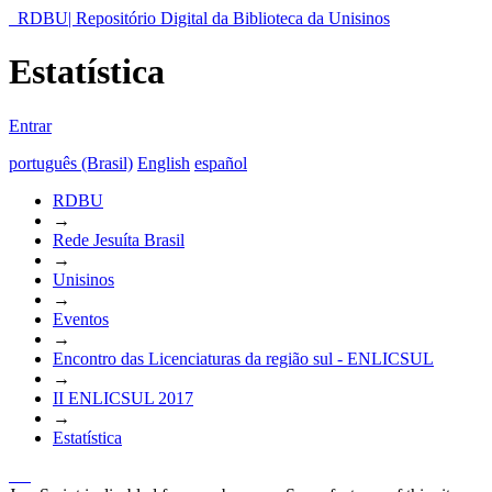
RDBU| Repositório Digital da Biblioteca da Unisinos
Estatística
Entrar
português (Brasil)
English
español
RDBU
→
Rede Jesuíta Brasil
→
Unisinos
→
Eventos
→
Encontro das Licenciaturas da região sul - ENLICSUL
→
II ENLICSUL 2017
→
Estatística