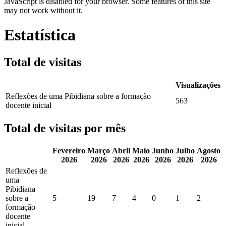
JavaScript is disabled for your browser. Some features of this site
may not work without it.
Estatística
Total de visitas
Visualizações
Reflexões de uma Pibidiana sobre a formação
563
docente inicial
Total de visitas por mês
Fevereiro
Março
Abril
Maio
Junho
Julho
Agosto
2026
2026
2026
2026
2026
2026
2026
Reflexões de
uma
Pibidiana
sobre a
5
19
7
4
0
1
2
formação
docente
inicial