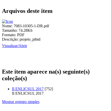
Arquivos deste item
Nome:
7083-10305-1-DR.pdf
Tamanho:
74.28Kb
Formato:
PDF
Descrição:
projeto_pibid
Visualizar/
Abrir
Este item aparece na(s) seguinte(s)
coleção(s)
II ENLICSUL 2017
[752]
II ENLICSUL 2017
Mostrar registro simples