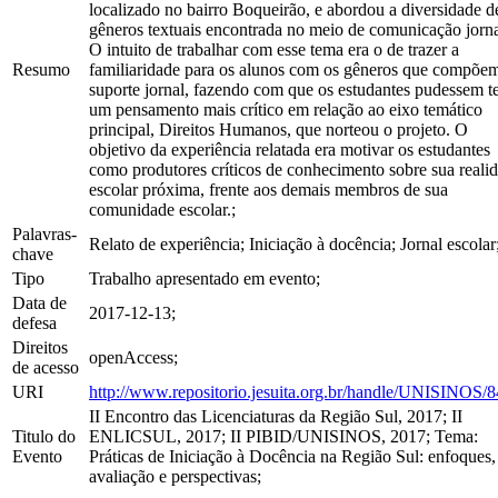
localizado no bairro Boqueirão, e abordou a diversidade d
gêneros textuais encontrada no meio de comunicação jorna
O intuito de trabalhar com esse tema era o de trazer a
Resumo
familiaridade para os alunos com os gêneros que compõe
suporte jornal, fazendo com que os estudantes pudessem t
um pensamento mais crítico em relação ao eixo temático
principal, Direitos Humanos, que norteou o projeto. O
objetivo da experiência relatada era motivar os estudantes
como produtores críticos de conhecimento sobre sua reali
escolar próxima, frente aos demais membros de sua
comunidade escolar.;
Palavras-
Relato de experiência; Iniciação à docência; Jornal escolar
chave
Tipo
Trabalho apresentado em evento;
Data de
2017-12-13;
defesa
Direitos
openAccess;
de acesso
URI
http://www.repositorio.jesuita.org.br/handle/UNISINOS/
II Encontro das Licenciaturas da Região Sul, 2017; II
Titulo do
ENLICSUL, 2017; II PIBID/UNISINOS, 2017; Tema:
Evento
Práticas de Iniciação à Docência na Região Sul: enfoques,
avaliação e perspectivas;