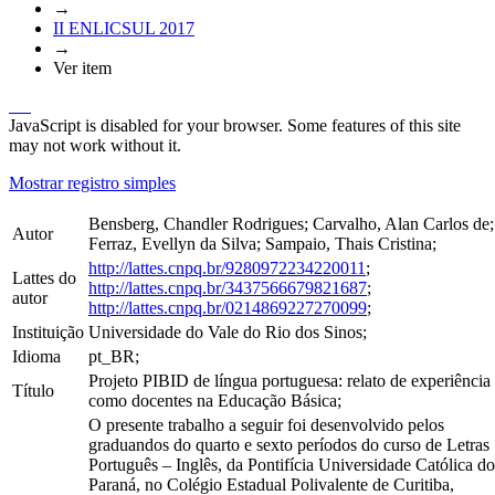
→
II ENLICSUL 2017
→
Ver item
JavaScript is disabled for your browser. Some features of this site
may not work without it.
Mostrar registro simples
Bensberg, Chandler Rodrigues; Carvalho, Alan Carlos de;
Autor
Ferraz, Evellyn da Silva; Sampaio, Thais Cristina;
http://lattes.cnpq.br/9280972234220011
;
Lattes do
http://lattes.cnpq.br/3437566679821687
;
autor
http://lattes.cnpq.br/0214869227270099
;
Instituição
Universidade do Vale do Rio dos Sinos;
Idioma
pt_BR;
Projeto PIBID de língua portuguesa: relato de experiência
Título
como docentes na Educação Básica;
O presente trabalho a seguir foi desenvolvido pelos
graduandos do quarto e sexto períodos do curso de Letras
Português – Inglês, da Pontifícia Universidade Católica do
Paraná, no Colégio Estadual Polivalente de Curitiba,