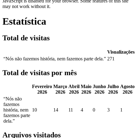
JavaScript is disabled for your browser. Some features of this site
may not work without it.
Estatística
Total de visitas
Visualizações
“Nós não fazemos história, nem fazemos parte dela.”
271
Total de visitas por mês
Fevereiro
Março
Abril
Maio
Junho
Julho
Agosto
2026
2026
2026
2026
2026
2026
2026
“Nós não
fazemos
história, nem
10
14
11
4
0
3
1
fazemos parte
dela.”
Arquivos visitados