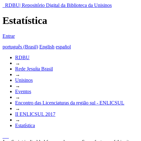
RDBU| Repositório Digital da Biblioteca da Unisinos
Estatística
Entrar
português (Brasil)
English
español
RDBU
→
Rede Jesuíta Brasil
→
Unisinos
→
Eventos
→
Encontro das Licenciaturas da região sul - ENLICSUL
→
II ENLICSUL 2017
→
Estatística