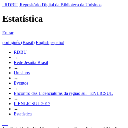
RDBU| Repositório Digital da Biblioteca da Unisinos
Estatística
Entrar
português (Brasil)
English
español
RDBU
→
Rede Jesuíta Brasil
→
Unisinos
→
Eventos
→
Encontro das Licenciaturas da região sul - ENLICSUL
→
II ENLICSUL 2017
→
Estatística