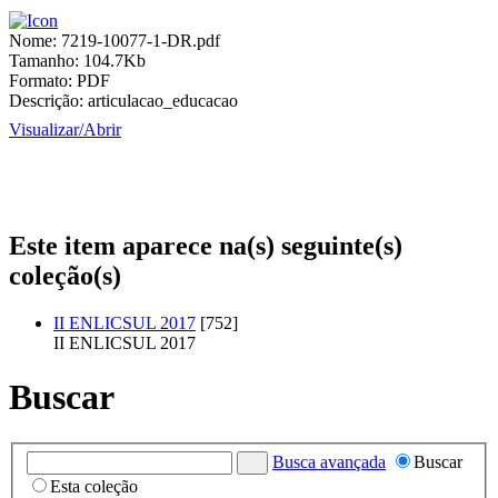
Nome:
7219-10077-1-DR.pdf
Tamanho:
104.7Kb
Formato:
PDF
Descrição:
articulacao_educacao
Visualizar/
Abrir
Este item aparece na(s) seguinte(s)
coleção(s)
II ENLICSUL 2017
[752]
II ENLICSUL 2017
Buscar
Busca avançada
Buscar
Esta coleção