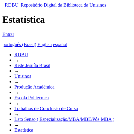
RDBU| Repositório Digital da Biblioteca da Unisinos
Estatística
Entrar
português (Brasil)
English
español
RDBU
→
Rede Jesuíta Brasil
→
Unisinos
→
Produção Acadêmica
→
Escola Politécnica
→
Trabalhos de Conclusão de Curso
→
Lato Senso ( Especialização/MBA/MBE/Pós-MBA )
→
Estatística