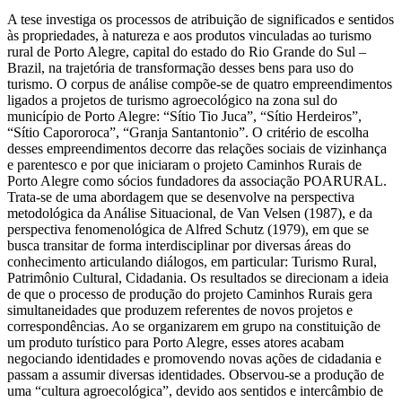
A tese investiga os processos de atribuição de significados e sentidos
às propriedades, à natureza e aos produtos vinculadas ao turismo
rural de Porto Alegre, capital do estado do Rio Grande do Sul –
Brazil, na trajetória de transformação desses bens para uso do
turismo. O corpus de análise compõe-se de quatro empreendimentos
ligados a projetos de turismo agroecológico na zona sul do
município de Porto Alegre: “Sítio Tio Juca”, “Sítio Herdeiros”,
“Sítio Capororoca”, “Granja Santantonio”. O critério de escolha
desses empreendimentos decorre das relações sociais de vizinhança
e parentesco e por que iniciaram o projeto Caminhos Rurais de
Porto Alegre como sócios fundadores da associação POARURAL.
Trata-se de uma abordagem que se desenvolve na perspectiva
metodológica da Análise Situacional, de Van Velsen (1987), e da
perspectiva fenomenológica de Alfred Schutz (1979), em que se
busca transitar de forma interdisciplinar por diversas áreas do
conhecimento articulando diálogos, em particular: Turismo Rural,
Patrimônio Cultural, Cidadania. Os resultados se direcionam a ideia
de que o processo de produção do projeto Caminhos Rurais gera
simultaneidades que produzem referentes de novos projetos e
correspondências. Ao se organizarem em grupo na constituição de
um produto turístico para Porto Alegre, esses atores acabam
negociando identidades e promovendo novas ações de cidadania e
passam a assumir diversas identidades. Observou-se a produção de
uma “cultura agroecológica”, devido aos sentidos e intercâmbio de