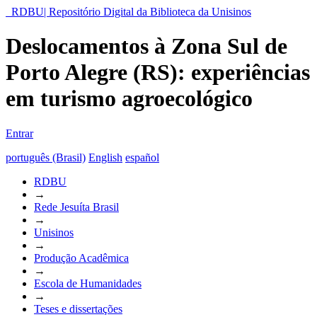
RDBU| Repositório Digital da Biblioteca da Unisinos
Deslocamentos à Zona Sul de
Porto Alegre (RS): experiências
em turismo agroecológico
Entrar
português (Brasil)
English
español
RDBU
→
Rede Jesuíta Brasil
→
Unisinos
→
Produção Acadêmica
→
Escola de Humanidades
→
Teses e dissertações