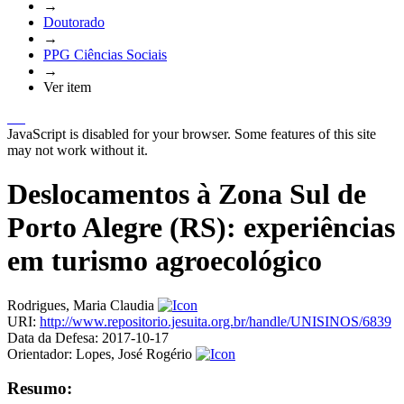
→
Doutorado
→
PPG Ciências Sociais
→
Ver item
JavaScript is disabled for your browser. Some features of this site
may not work without it.
Deslocamentos à Zona Sul de
Porto Alegre (RS): experiências
em turismo agroecológico
Rodrigues, Maria Claudia
URI:
http://www.repositorio.jesuita.org.br/handle/UNISINOS/6839
Data da Defesa:
2017-10-17
Orientador:
Lopes, José Rogério
Resumo: