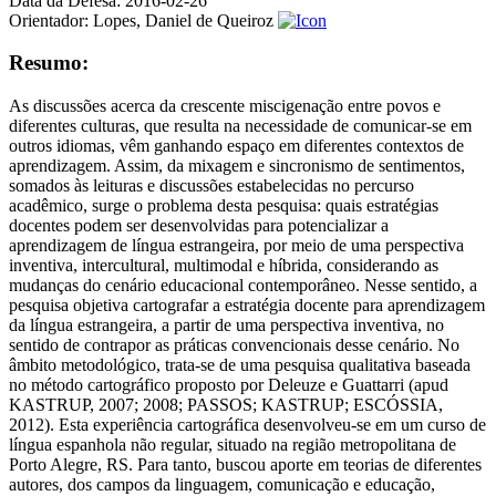
Data da Defesa:
2016-02-26
Orientador:
Lopes, Daniel de Queiroz
Resumo:
As discussões acerca da crescente miscigenação entre povos e
diferentes culturas, que resulta na necessidade de comunicar-se em
outros idiomas, vêm ganhando espaço em diferentes contextos de
aprendizagem. Assim, da mixagem e sincronismo de sentimentos,
somados às leituras e discussões estabelecidas no percurso
acadêmico, surge o problema desta pesquisa: quais estratégias
docentes podem ser desenvolvidas para potencializar a
aprendizagem de língua estrangeira, por meio de uma perspectiva
inventiva, intercultural, multimodal e híbrida, considerando as
mudanças do cenário educacional contemporâneo. Nesse sentido, a
pesquisa objetiva cartografar a estratégia docente para aprendizagem
da língua estrangeira, a partir de uma perspectiva inventiva, no
sentido de contrapor as práticas convencionais desse cenário. No
âmbito metodológico, trata-se de uma pesquisa qualitativa baseada
no método cartográfico proposto por Deleuze e Guattarri (apud
KASTRUP, 2007; 2008; PASSOS; KASTRUP; ESCÓSSIA,
2012). Esta experiência cartográfica desenvolveu-se em um curso de
língua espanhola não regular, situado na região metropolitana de
Porto Alegre, RS. Para tanto, buscou aporte em teorias de diferentes
autores, dos campos da linguagem, comunicação e educação,