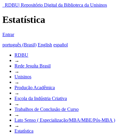
RDBU| Repositório Digital da Biblioteca da Unisinos
Estatística
Entrar
português (Brasil)
English
español
RDBU
→
Rede Jesuíta Brasil
→
Unisinos
→
Produção Acadêmica
→
Escola da Indústria Criativa
→
Trabalhos de Conclusão de Curso
→
Lato Senso ( Especialização/MBA/MBE/Pós-MBA )
→
Estatística