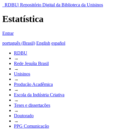
RDBU| Repositório Digital da Biblioteca da Unisinos
Estatística
Entrar
português (Brasil)
English
español
RDBU
→
Rede Jesuíta Brasil
→
Unisinos
→
Produção Acadêmica
→
Escola da Indústria Criativa
→
Teses e dissertações
→
Doutorado
→
PPG Comunicação