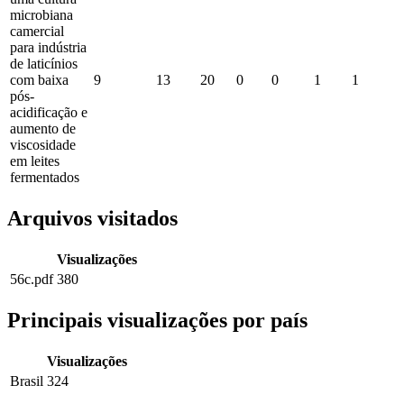
microbiana
camercial
para indústria
de laticínios
com baixa
9
13
20
0
0
1
1
pós-
acidificação e
aumento de
viscosidade
em leites
fermentados
Arquivos visitados
Visualizações
56c.pdf
380
Principais visualizações por país
Visualizações
Brasil
324