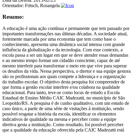
Data da Defesa:
2015-02-23
Orientador:
Fritsch, Rosangela
Resumo:
A educação é uma ação contínua e permanente que tem passado por
importantes transformações nas últimas décadas. A sociedade atual,
fortemente marcada por uma economia que tem como base o
conhecimento, apresenta uma dinâmica social intensa com grande
influência da globalização e da tecnologia. Com esse contexto, a
escola passa a ser um lugar em que se deve atender essas demandas
e ao mesmo tempo formar um cidadão consciente, capaz de até
mesmo interferir para transformar o meio em que vive para superar
os desafios da vida. Nessa perspectiva, o diretor e sua equipe gestora
são os profissionais aos quais compete a liderança e a organização
do trabalho escolar. O objetivo desta pesquisa foi compreender de
que forma a gestão escolar interfere e/ou colabora na qualidade
educacional. Para tanto, teve-se como locus de estudo a Escola
Estadual de Ensino Médio CAIC Madezatti, no município de São
Leopoldo/RS. A pesquisa é de cunho qualitativo, com um estudo de
caso único, a partir de uma série de visitações à instituição, sendo
possível resgatar a história da escola, identificar os elementos
indicativos de qualidade na mesma e perceber como a equipe
diretiva gesta a instituição. Como resultado, foi possível perceber
que a qualidade da educação oferecida pela CAIC Madezatti está